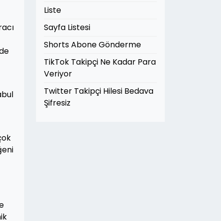
Liste
racı
Sayfa Listesi
Shorts Abone Gönderme
lde
TikTok Takipçi Ne Kadar Para
Veriyor
Twitter Takipçi Hilesi Bedava
abul
Şifresiz
çok
ğeni
ve
ik