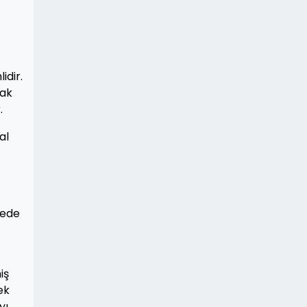
idir.
mak
.
al
dede
iş
ek
yı