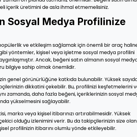
eli içerik üretimini de asla ihmal etmemelisiniz.
n Sosyal Medya Profilinize
ülerlik ve etkileşim sağlamak için önemli bir araç halin
gibi yöntemler, kişisel veya işletme sosyal medya profilini
yaygınlaşmıştır. Ancak, beğeni satın almanın sosyal medy
ğru bilgiye sahip olmak önemlidir.
izin genel görünürlüğüne katkıda bulunabilir. Yüksek sayıd
ilerinizin dikkatini çekebilir. Bu, profilinizi keşfetmelerini 
. Aynı zamanda, daha fazla beğeni, içeriklerinizin sosyal me
nda yükselmesini sağlayabilir.
i, marka veya kişisel itibarınızı artırabilmesidir. Yüksek
 çekici olduğu izlenimini verir. Bu da takipçilerinizin size olan
sel profilinizin itibarını olumlu yönde etkileyebilir.