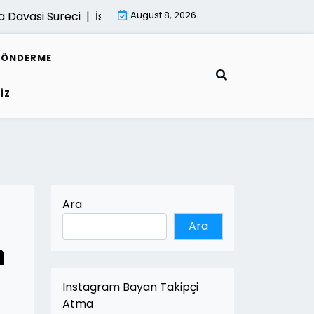
asi Sureci |
İsletmeler İcin Dijital Donusum Rehberi |
August 8, 2026
Mima
GÖNDERME
IZ
Ara
Ara
n
Instagram Bayan Takipçi
Atma