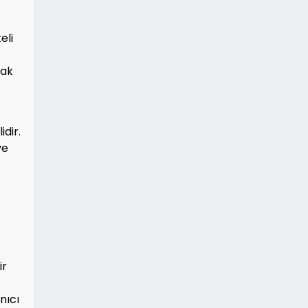
eli
rak
dir.
ve
ir
nıcı