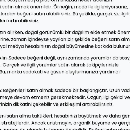
satın almak önemlidir. Örneğin, moda ile ilgileniyorsanız,
an beğeni satın alabilirsiniz. Bu şekilde, gerçek ve ilgili
i artırabilirsiniz.
ın alırken, doğal görünümlü bir dağılım elde etmek öneml
ine, zaman içindeyse yayılan bir şekilde beğeni satın al
sosyal medya hesabınızın doğal büyümesine katkıda bulunur
 Alın: Sadece beğeni değil, aynı zamanda yorumlar da sosy
 Gerçek ve ilgili yorumlar satın alarak takipçilerinizle
z. Bu, marka sadakati ve güven oluşturmanıza yardımcı
 Beğenileri satın almak sadece bir başlangıçtır. Uzun va
retmeye devam etmeniz gerekmektedir. Özgün, ilgi çekici ve
nizin dikkatini çekebilir ve etkileşimi artırabilirsiniz.
eni satın alma taktikleri, hesabınızı büyütmek ve daha gen
iz stratejilerdir. Ancak unutmayın, organik büyüme ve gerç
her zaman ön planda tutmanız önemlidir. Beğeni satın alma