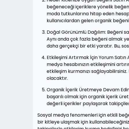
beğeneceği içeriklere yönelik beğeni 
moda tutkunlarına hitap eden hesaplard
kullanıcılardan gelen organik beğeniler
Doğal Görünümlü Dağılım: Beğeni sat
Aynı anda çok fazla beğeni almak yer
daha gerçekçi bir etki yaratır. Bu, 
Etkileşimi Artırmak İçin Yorum Satın
medya hesabınızın etkileşimini artırır.
etkileşim kurmanızı sağlayabilirsini
olacaktır.
Organik İçerik Üretmeye Devam Edin:
başarılı olmak için organik içerik ü
değerli içerikler paylaşarak takipçileri
Sosyal medya fenomenleri için etkili beğ
bir kitleye ulaşmak için kullanabileceğin
takipçilerle etkileşim kurma hedefinizi 