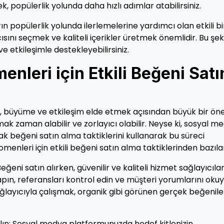
ek, popülerlik yolunda daha hızlı adımlar atabilirsiniz.
n popülerlik yolunda ilerlemelerine yardımcı olan etkili bi
ını seçmek ve kaliteli içerikler üretmek önemlidir. Bu şeki
e etkileşimle destekleyebilirsiniz.
leri için Etkili Beğeni Satı
r, büyüme ve etkileşim elde etmek açısından büyük bir ö
ak zaman alabilir ve zorlayıcı olabilir. Neyse ki, sosyal m
rak beğeni satın alma taktiklerini kullanarak bu süreci
omenleri için etkili beğeni satın alma taktiklerinden bazılar
eğeni satın alırken, güvenilir ve kaliteli hizmet sağlayıcıla
pın, referansları kontrol edin ve müşteri yorumlarını okuy
 sağlayıcıyla çalışmak, organik gibi görünen gerçek beğenile
lın: Sosyal medya platformunuzda hedef kitlenizin