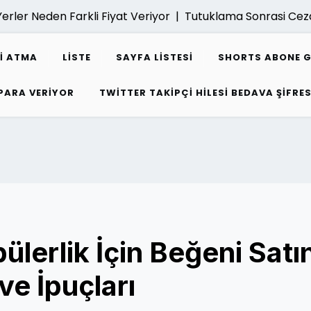
 Neden Farkli Fiyat Veriyor |
Tutuklama Sonrasi Ceza Dav
I ATMA
LISTE
SAYFA LISTESI
SHORTS ABONE 
 PARA VERIYOR
TWITTER TAKIPÇI HILESI BEDAVA ŞIFRES
lerlik İçin Beğeni Satı
 ve İpuçları