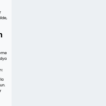
r
lde,
n
neme
edya
ı:
rla
un.
r