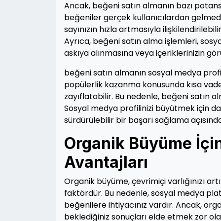
Ancak, beğeni satın almanın bazı potansiye
beğeniler gerçek kullanıcılardan gelmediğ
sayınızın hızla artmasıyla ilişkilendirilebi
Ayrıca, beğeni satın alma işlemleri, sosy
askıya alınmasına veya içeriklerinizin gö
beğeni satın almanın sosyal medya profili
popülerlik kazanma konusunda kısa vadeli
zayıflatabilir. Bu nedenle, beğeni satın
Sosyal medya profilinizi büyütmek için d
sürdürülebilir bir başarı sağlama açısınd
Organik Büyüme İçin
Avantajları
Organik büyüme, çevrimiçi varlığınızı art
faktördür. Bu nedenle, sosyal medya platf
beğenilere ihtiyacınız vardır. Ancak, or
beklediğiniz sonuçları elde etmek zor olab