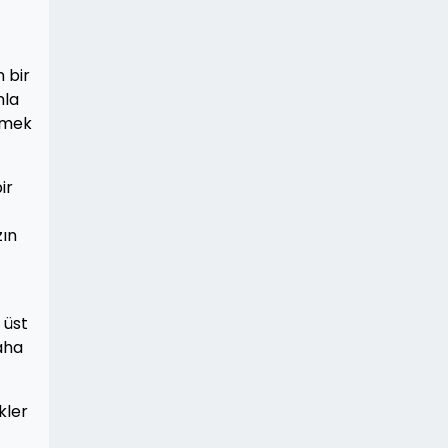
 bir
nla
eçmek
ir
zın
 üst
aha
kler