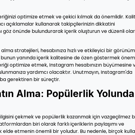
eriğinizi optimize etmek ve çekici kılmak da önemlidir. Kalit
yıcı açıklamalar kullanarak takipçilerinizin dikkatini
arını göz önünde bulundurarak içerik oluşturun ve düzenli ola
alma stratejileri, hesabınıza hızlı ve etkileyici bir görünüm
 bunun yanında içerik kalitesine de özen göstermek önemli
 içeriği optimize etmek, Instagram hesabınızın büyümesine 
 bulunmanıza yardımcı olacaktır. Unutmayın, Instagram'da
aba gerektiren bir süreçtir.
tın Alma: Popülerlik Yolunda
 ilgisini çekmek ve popülerlik kazanmak için vazgeçilmez b
tformlardan biri olarak farklı içeriklerin paylaşımı ve
 elde etmenin önemli bir yoludur. Bu nedenle, birçok kulla