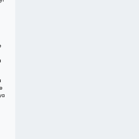
e
a
a
ve
dya