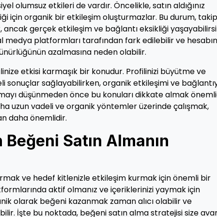
l olumsuz etkileri de vardır. Öncelikle, satın aldığınız
i için organik bir etkileşim oluşturmazlar. Bu durum, takip
lir, ancak gerçek etkileşim ve bağlantı eksikliği yaşayabilirsi
al medya platformları tarafından fark edilebilir ve hesabın
rünürlüğünün azalmasına neden olabilir.
nize etkisi karmaşık bir konudur. Profilinizi büyütme ve
 sonuçlar sağlayabilirken, organik etkileşimi ve bağlantıy
 almayı düşünmeden önce bu konuları dikkate almak önemlid
aha uzun vadeli ve organik yöntemler üzerinde çalışmak,
an daha önemlidir.
 Beğeni Satın Almanın
ırmak ve hedef kitlenizle etkileşim kurmak için önemli bir
ormlarında aktif olmanız ve içeriklerinizi yaymak için
ganik olarak beğeni kazanmak zaman alıcı olabilir ve
ilir. İşte bu noktada, beğeni satın alma stratejisi size ava