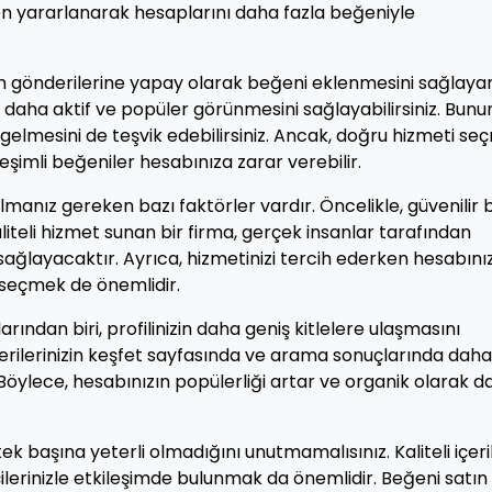
n yararlanarak hesaplarını daha fazla beğeniyle
n gönderilerine yapay olarak beğeni eklenmesini sağlayan
zin daha aktif ve popüler görünmesini sağlayabilirsiniz. Bunu
gelmesini de teşvik edebilirsiniz. Ancak, doğru hizmeti s
eşimli beğeniler hesabınıza zarar verebilir.
manız gereken bazı faktörler vardır. Öncelikle, güvenilir b
liteli hizmet sunan bir firma, gerçek insanlar tarafından
ağlayacaktır. Ayrıca, hizmetinizi tercih ederken hesabını
et seçmek de önemlidir.
ından biri, profilinizin daha geniş kitlelere ulaşmasını
erilerinizin keşfet sayfasında ve arama sonuçlarında daha
Böylece, hesabınızın popülerliği artar ve organik olarak d
 başına yeterli olmadığını unutmamalısınız. Kaliteli içeri
ilerinizle etkileşimde bulunmak da önemlidir. Beğeni satın