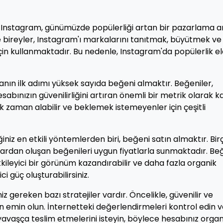
 Instagram, günümüzde popülerliği artan bir pazarlama a
 ve bireyler, Instagram'ı markalarını tanıtmak, büyütmek ve
için kullanmaktadır. Bu nedenle, Instagram'da popülerlik e
manın ilk adımı yüksek sayıda beğeni almaktır. Beğeniler,
esabınızın güvenilirliğini artıran önemli bir metrik olarak k
k zaman alabilir ve beklemek istemeyenler için çeşitli
ğiniz en etkili yöntemlerden biri, beğeni satın almaktır. Bir
ılardan oluşan beğenileri uygun fiyatlarla sunmaktadır. Be
etkileyici bir görünüm kazandırabilir ve daha fazla organik
ci güç oluşturabilirsiniz.
 gereken bazı stratejiler vardır. Öncelikle, güvenilir ve
en emin olun. İnternetteki değerlendirmeleri kontrol edin 
i yavaşça teslim etmelerini isteyin, böylece hesabınız organ