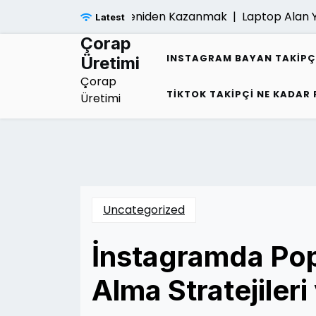
Skip
igi Sonrasi Umudu Yeniden Kazanmak |
Laptop Alan Yerler
Latest
to
content
Çorap
INSTAGRAM BAYAN TAKIPÇ
Üretimi
Çorap
TIKTOK TAKIPÇI NE KADAR
Üretimi
Uncategorized
İnstagramda Popü
Alma Stratejileri