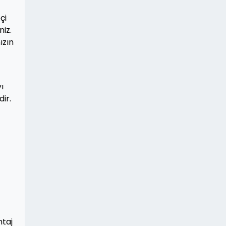
çi
niz.
ızın
ı
ir.
ntaj