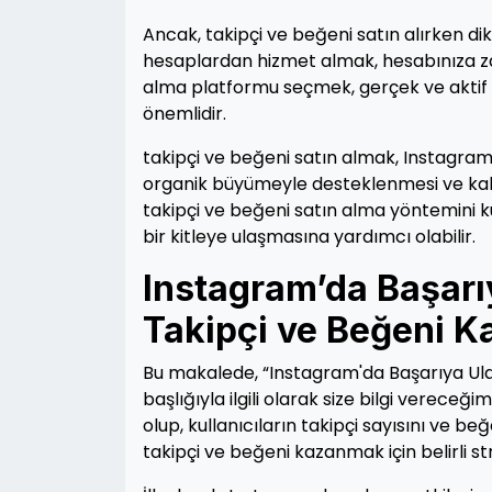
Ancak, takipçi ve beğeni satın alırken di
hesaplardan hizmet almak, hesabınıza zarar
alma platformu seçmek, gerçek ve aktif k
önemlidir.
takipçi ve beğeni satın almak, Instagramd
organik büyümeyle desteklenmesi ve kalitel
takipçi ve beğeni satın alma yöntemini 
bir kitleye ulaşmasına yardımcı olabilir.
Instagram’da Başarı
Takipçi ve Beğeni K
Bu makalede, “Instagram'da Başarıya Ula
başlığıyla ilgili olarak size bilgi vere
olup, kullanıcıların takipçi sayısını ve be
takipçi ve beğeni kazanmak için belirli str