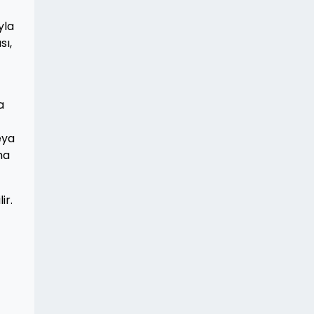
yla
sı,
a
eya
ha
ir.
i