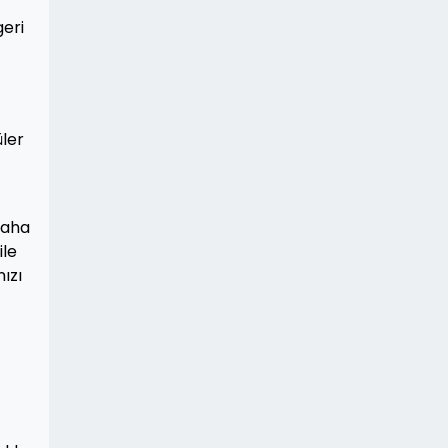
geri
üler
daha
ile
nızı