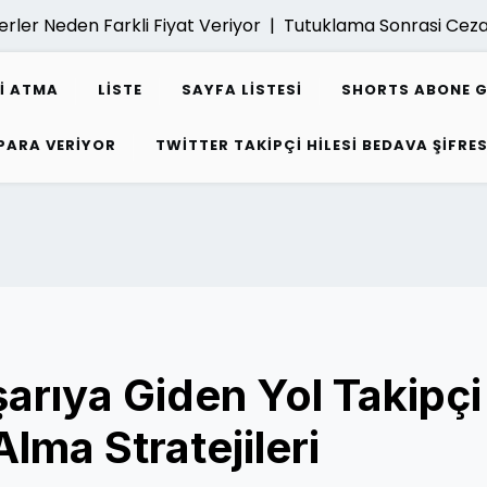
Neden Farkli Fiyat Veriyor |
Tutuklama Sonrasi Ceza Dava
I ATMA
LISTE
SAYFA LISTESI
SHORTS ABONE 
 PARA VERIYOR
TWITTER TAKIPÇI HILESI BEDAVA ŞIFRES
arıya Giden Yol Takipçi
lma Stratejileri