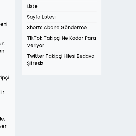
Liste
Sayfa Listesi
ğeni
Shorts Abone Gönderme
TikTok Takipçi Ne Kadar Para
in
Veriyor
an
Twitter Takipçi Hilesi Bedava
Şifresiz
ipçi
lir
le,
yer