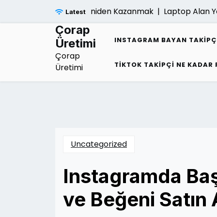
Skip
gi Sonrasi Umudu Yeniden Kazanmak |
Laptop Alan Yerler 
Latest
to
content
Çorap
INSTAGRAM BAYAN TAKIPÇ
Üretimi
Çorap
TIKTOK TAKIPÇI NE KADAR
Üretimi
Uncategorized
Instagramda Baş
ve Beğeni Satın A