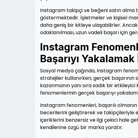
Instagram takipçi ve beğeni satın alma 
göstermektedir. İşletmeler ve kişisel mar
daha geniş bir kitleye ulaşabilirler. Anc
odaklanılması, uzun vadeli başarı için gere
Instagram Fenomenle
Başarıyı Yakalamak 
Sosyal medya çağında, Instagram fenomenle
stratejiler kullanırken, gerçek başarını
kazanmanın yanı sıra sadık bir etkileyic
fenomenlerinin gerçek başarıyı yakalama
Instagram fenomenleri, başarılı olmanın t
becerilerini geliştirerek ve takipçileriyle
içeriklerini benzersiz ve ilgi çekici hale g
kendilerine özgü bir marka yaratır.