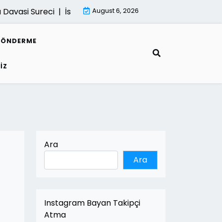
si Sureci |
İsletmeler İcin Dijital Donusum Rehberi |
August 6, 2026
Mima
GÖNDERME
IZ
Ara
Ara
Instagram Bayan Takipçi
Atma