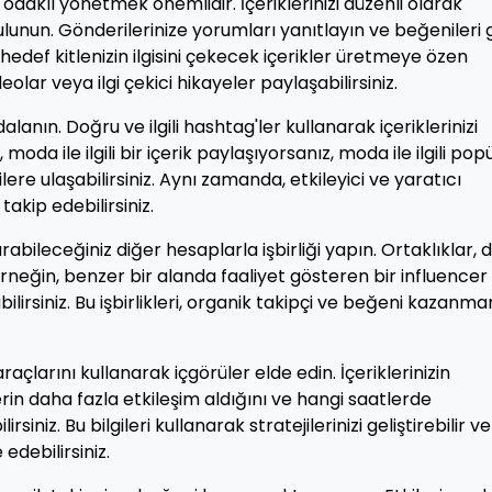
 odaklı yönetmek önemlidir. İçeriklerinizi düzenli olarak
ulunun. Gönderilerinize yorumları yanıtlayın ve beğenileri 
hedef kitlenizin ilgisini çekecek içerikler üretmeye özen
deolar veya ilgi çekici hikayeler paylaşabilirsiniz.
lanın. Doğru ve ilgili hashtag'ler kullanarak içeriklerinizi
, moda ile ilgili bir içerik paylaşıyorsanız, moda ile ilgili pop
ere ulaşabilirsiniz. Aynı zamanda, etkileyici ve yaratıcı
takip edebilirsiniz.
abileceğiniz diğer hesaplarla işbirliği yapın. Ortaklıklar, 
Örneğin, benzer bir alanda faaliyet gösteren bir influencer 
abilirsiniz. Bu işbirlikleri, organik takipçi ve beğeni kazanma
açlarını kullanarak içgörüler elde edin. İçeriklerinizin
rin daha fazla etkileşim aldığını ve hangi saatlerde
siniz. Bu bilgileri kullanarak stratejilerinizi geliştirebilir ve
edebilirsiniz.