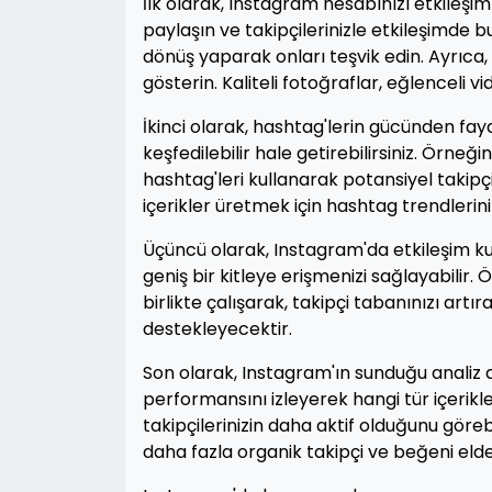
İlk olarak, Instagram hesabınızı etkileşim
paylaşın ve takipçilerinizle etkileşimde b
dönüş yaparak onları teşvik edin. Ayrıca, 
gösterin. Kaliteli fotoğraflar, eğlenceli vi
İkinci olarak, hashtag'lerin gücünden fayda
keşfedilebilir hale getirebilirsiniz. Örneğin
hashtag'leri kullanarak potansiyel takipçil
içerikler üretmek için hashtag trendlerini 
Üçüncü olarak, Instagram'da etkileşim kur
geniş bir kitleye erişmenizi sağlayabilir. 
birlikte çalışarak, takipçi tabanınızı artır
destekleyecektir.
Son olarak, Instagram'ın sunduğu analiz ar
performansını izleyerek hangi tür içerikle
takipçilerinizin daha aktif olduğunu görebilir
daha fazla organik takipçi ve beğeni elde 