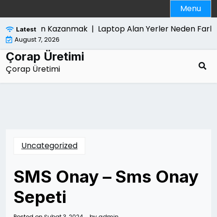
Skip
Menu
to
content
du Yeniden Kazanmak |
Laptop Alan Yerler Neden Farkli Fi
Latest
August 7, 2026
Çorap Üretimi
Çorap Üretimi
Uncategorized
SMS Onay – Sms Onay
Sepeti
Posted on
Şubat 3, 2024
by
admin