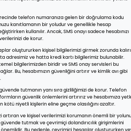
ürecinde telefon numaranıza gelen bir doğrulama kodu
uğunuzu kanıtlamanın bir yoludur ve genellikle hesap
eğiştirirken kullanılır. Ancak, SMS onayı sadece hesabınızı
rilerinizi de korur.
ar oluştururken kişisel bilgilerimizi girmek zorunda kalırı
a adresimiz ve hatta kredi kartı bilgilerimiz bulunabilir.
mel bilgilerimizden biridir ve SMS onay servisleri bu
ar. Bu, hesabımızın güvenliğini artırır ve kimlik avı gibi
.
güvende tutmanın yanı sıra gizliliğimizi de korur. Telefon
rmların güvenlik önlemlerini artırırız ve hesabımıza yetk
in kötü niyetli kişilerin eline geçme olasılığını azaltır.
i artıran ve kişisel verilerimizi korumanın önemli bir yolun
 güvende tutmak ve çevrimiçi dolandırıcılık girişimlerini
 önemlidir. Bu nedenle, çevrimiçi hesaplar oluştururken v