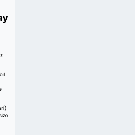
ay
ız
bil
e
ri)
size