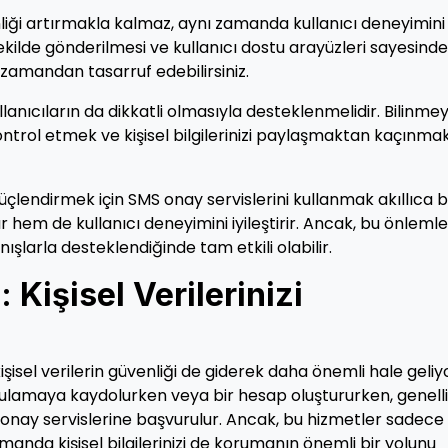
liği artırmakla kalmaz, aynı zamanda kullanıcı deneyimini
 şekilde gönderilmesi ve kullanıcı dostu arayüzleri sayesinde
e zamandan tasarruf edebilirsiniz.
ullanıcıların da dikkatli olmasıyla desteklenmelidir. Bilinme
ontrol etmek ve kişisel bilgilerinizi paylaşmaktan kaçınma
üçlendirmek için SMS onay servislerini kullanmak akıllıca b
rır hem de kullanıcı deneyimini iyileştirir. Ancak, bu önlemle
nışlarla desteklendiğinde tam etkili olabilir.
 Kişisel Verilerinizi
şisel verilerin güvenliği de giderek daha önemli hale geliyo
ygulamaya kaydolurken veya bir hesap oluştururken, genelli
onay servislerine başvurulur. Ancak, bu hizmetler sadece
anda kişisel bilgilerinizi de korumanın önemli bir yolunu