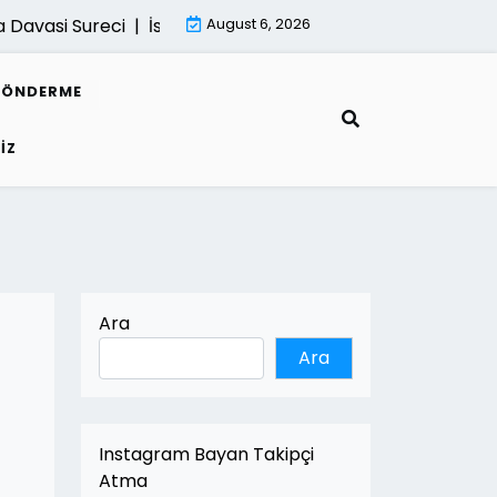
asi Sureci |
İsletmeler İcin Dijital Donusum Rehberi |
August 6, 2026
Mima
GÖNDERME
IZ
Ara
Ara
Instagram Bayan Takipçi
Atma