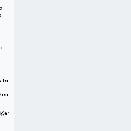
ma
e
ni
i
k bir
rken
diğer