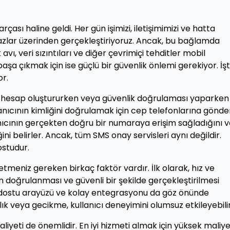
çası haline geldi. Her gün işimizi, iletişimimizi ve hatta
ihazlar üzerinden gerçekleştiriyoruz. Ancak, bu bağlamda
avı, veri sızıntıları ve diğer çevrimiçi tehditler mobil
başa çıkmak için ise güçlü bir güvenlik önlemi gerekiyor. İş
or.
rda hesap oluştururken veya güvenlik doğrulaması yaparken
kullanıcının kimliğini doğrulamak için cep telefonlarına gönde
lanıcının gerçekten doğru bir numaraya erişim sağladığını 
ğini belirler. Ancak, tüm SMS onay servisleri aynı değildir.
dostudur.
etmeniz gereken birkaç faktör vardır. İlk olarak, hız ve
en doğrulanması ve güvenli bir şekilde gerçekleştirilmesi
cı dostu arayüzü ve kolay entegrasyonu da göz önünde
ık veya gecikme, kullanıcı deneyimini olumsuz etkileyebilir
liyeti de önemlidir. En iyi hizmeti almak için yüksek maliye