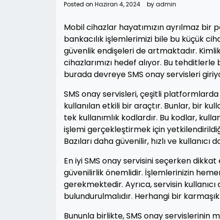
Posted on
Haziran 4, 2024
by
admin
Mobil cihazlar hayatımızın ayrılmaz bir par
bankacılık işlemlerimizi bile bu küçük c
güvenlik endişeleri de artmaktadır. Kimlik 
cihazlarımızı hedef alıyor. Bu tehditlerle 
burada devreye SMS onay servisleri giriy
SMS onay servisleri, çeşitli platformla
kullanılan etkili bir araçtır. Bunlar, bir 
tek kullanımlık kodlardır. Bu kodlar, kul
işlemi gerçekleştirmek için yetkilendirildi
Bazıları daha güvenilir, hızlı ve kullanıcı 
En iyi SMS onay servisini seçerken dikkat 
güvenilirlik önemlidir. İşlemlerinizin hem
gerekmektedir. Ayrıca, servisin kullanı
bulundurulmalıdır. Herhangi bir karmaşıkl
Bununla birlikte, SMS onay servislerinin ma