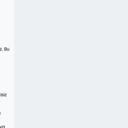
z. Bu
isiz
u
eya