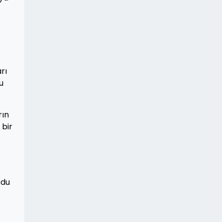
rı
u
rın
 bir
odu