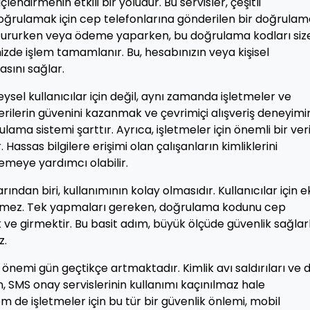
lendirmenin etkili bir yoludur. Bu servisler, çeşitli
 doğrulamak için cep telefonlarına gönderilen bir doğrula
ştururken veya ödeme yaparken, bu doğrulama kodları siz
nizde işlem tamamlanır. Bu, hesabınızın veya kişisel
asını sağlar.
ysel kullanıcılar için değil, aynı zamanda işletmeler ve
erilerin güvenini kazanmak ve çevrimiçi alışveriş deneyimi
lama sistemi şarttır. Ayrıca, işletmeler için önemli bir ver
Hassas bilgilere erişimi olan çalışanların kimliklerini
nlemeye yardımcı olabilir.
ndan biri, kullanımının kolay olmasıdır. Kullanıcılar için e
kmez. Tek yapmaları gereken, doğrulama kodunu cep
ve girmektir. Bu basit adım, büyük ölçüde güvenlik sağla
z.
 önemi gün geçtikçe artmaktadır. Kimlik avı saldırıları ve 
, SMS onay servislerinin kullanımı kaçınılmaz hale
m de işletmeler için bu tür bir güvenlik önlemi, mobil