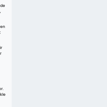
 de
,
yen
k
ir
r
r.
kle