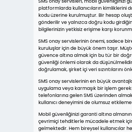
SMS onay servisleri, mobil güvenliğinizi güç
platformlarda kullanıcıların kimliklerini
kodu üzerine kurulmuştur. Bir hesap olu
gönderilir ve yalnızca doğru kodu girdiği
bilgilerinizin yetkisiz erişime karşı korunm
SMS onay servislerinin önemi, sadece bire
kuruluşlar için de büyük önem taşır. Müşt
güvence altına almak için bu tür bir doğru
güvenliği önlemi olarak da düşünülmelidir. 
doğrulamak, şirket içi veri sızıntılarını ö
SMS onay servislerinin en büyük avantajları
uygulama veya karmaşık bir işlem gere
telefonlarına gelen SMS üzerinden almak 
kullanıcı deneyimini de olumsuz etkileme
Mobil güvenliğinizi garanti altına almanın
çevrimiçi tehditlerle mücadele etmek için
gelmektedir. Hem bireysel kullanıcılar he