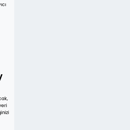
ıcı
y
cak,
veri
inizi