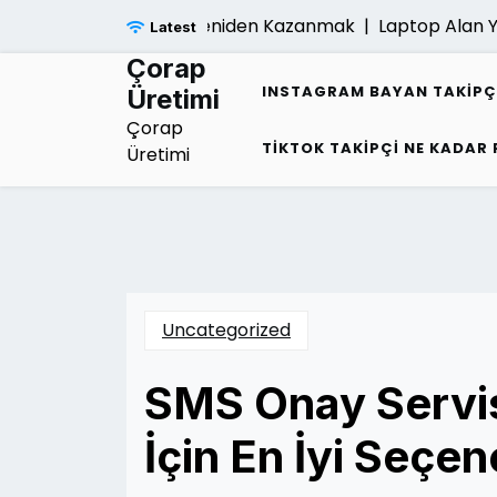
Skip
igi Sonrasi Umudu Yeniden Kazanmak |
Laptop Alan Yerler
Latest
to
content
Çorap
INSTAGRAM BAYAN TAKIPÇ
Üretimi
Çorap
TIKTOK TAKIPÇI NE KADAR
Üretimi
Uncategorized
SMS Onay Servisl
İçin En İyi Seçe