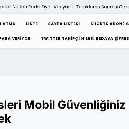
 Neden Farkli Fiyat Veriyor |
Tutuklama Sonrasi Ceza Dav
I ATMA
LISTE
SAYFA LISTESI
SHORTS ABONE 
 PARA VERIYOR
TWITTER TAKIPÇI HILESI BEDAVA ŞIFRES
eri Mobil Güvenliğiniz
nek