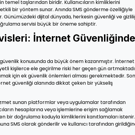
temel taşlarından biridir. Kullanıcıların kimliklerini
etkili bir yöntem sunar. Anında SMS gönderme özelliğiyle
ar. Günümüzdeki dijital dünyada, herkesin güvenliği ve gizlili
rulama servisi büyük bir öneme sahiptir.
sleri: İnternet Güvenliğinde
e, güvenlik konusunda da büyük önem kazanmıştır. İnternet
yetli kişilerce ele geçirilme riski her geçen gün artmaktadı
ulamak için ek güvenlik önlemleri alması gerekmektedir. So
ernet güvenliği alanında dikkat çeken bir yükseliş
 hizmet sunan platformlar veya uygulamalar tarafından
nıcıların hesaplarına veya işlemlerine erişim sağlamak
en bir doğrulama koduyla kimliklerini kanıtlamaları istenir
na SMS olarak gönderilir ve kullanıcı tarafından girildiği