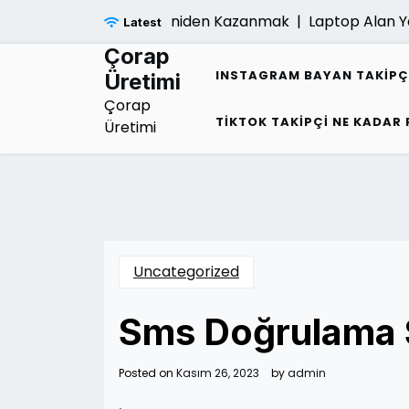
Skip
gi Sonrasi Umudu Yeniden Kazanmak |
Laptop Alan Yerler 
Latest
to
content
Çorap
INSTAGRAM BAYAN TAKIPÇ
Üretimi
Çorap
TIKTOK TAKIPÇI NE KADAR
Üretimi
Uncategorized
Sms Doğrulama S
Posted on
Kasım 26, 2023
by
admin