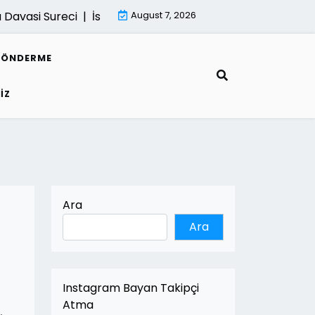
si Sureci |
İsletmeler İcin Dijital Donusum Rehberi |
August 7, 2026
Mima
GÖNDERME
IZ
Ara
Ara
Instagram Bayan Takipçi
Atma