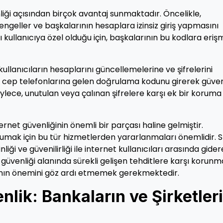
liği açısından birçok avantaj sunmaktadır. Öncelikle,
i engeller ve başkalarının hesaplara izinsiz giriş yapmasını
 kullanıcıya özel olduğu için, başkalarının bu kodlara eriş
llanıcıların hesaplarını güncellemelerine ve şifrelerini
ar, cep telefonlarına gelen doğrulama kodunu girerek güven
 Böylece, unutulan veya çalınan şifrelere karşı ek bir koruma
net güvenliğinin önemli bir parçası haline gelmiştir.
 korumak için bu tür hizmetlerden yararlanmaları önemlidir. 
liği ve güvenilirliği ile internet kullanıcıları arasında gide
güvenliği alanında sürekli gelişen tehditlere karşı korun
manın önemini göz ardı etmemek gerekmektedir.
lik: Bankaların ve Şirketler