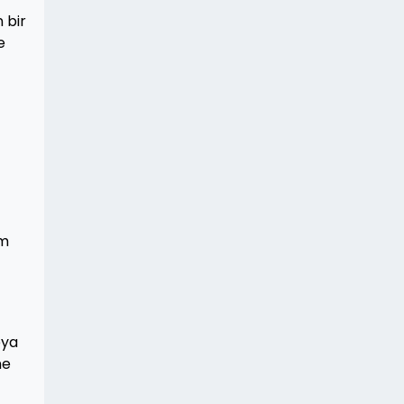
 bir
e
em
eya
ne