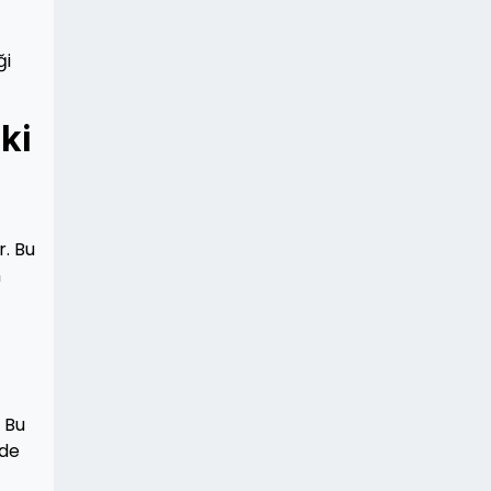
ği
ki
r. Bu
n
. Bu
nde