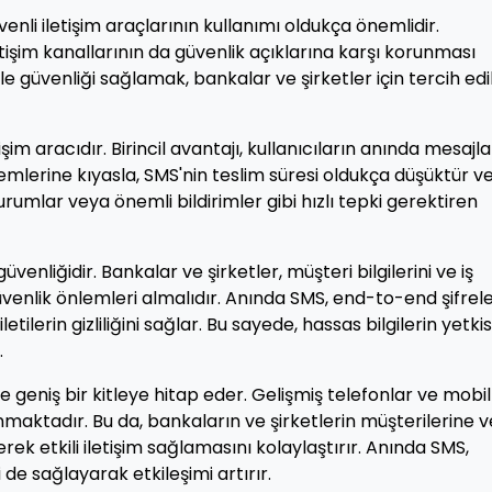
nli iletişim araçlarının kullanımı oldukça önemlidir.
iletişim kanallarının da güvenlik açıklarına karşı korunması
 güvenliği sağlamak, bankalar ve şirketler için tercih edi
etişim aracıdır. Birincil avantajı, kullanıcıların anında mesajla
emlerine kıyasla, SMS'nin teslim süresi oldukça düşüktür v
urumlar veya önemli bildirimler gibi hızlı tepki gerektiren
venliğidir. Bankalar ve şirketler, müşteri bilgilerini ve iş
üvenlik önlemleri almalıdır. Anında SMS, end-to-end şifre
tilerin gizliliğini sağlar. Bu sayede, hassas bilgilerin yetkis
.
e geniş bir kitleye hitap eder. Gelişmiş telefonlar ve mobil
nmaktadır. Bu da, bankaların ve şirketlerin müşterilerine 
k etkili iletişim sağlamasını kolaylaştırır. Anında SMS,
i de sağlayarak etkileşimi artırır.