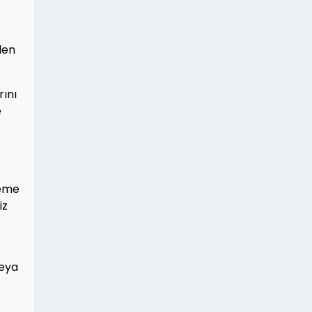
len
rını
e
leme
iz
veya