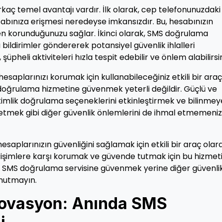
kaç temel avantajı vardır. İlk olarak, cep telefonunuzdaki
abınıza erişmesi neredeyse imkansızdır. Bu, hesabınızın
en korunduğunuzu sağlar. İkinci olarak, SMS doğrulama
bildirimler göndererek potansiyel güvenlik ihlalleri
üpheli aktiviteleri hızla tespit edebilir ve önlem alabilirsin
aplarınızı korumak için kullanabileceğiniz etkili bir araçt
doğrulama hizmetine güvenmek yeterli değildir. Güçlü ve
ü kimlik doğrulama seçeneklerini etkinleştirmek ve bilinme
etmek gibi diğer güvenlik önlemlerini de ihmal etmemeniz
aplarınızın güvenliğini sağlamak için etkili bir araç olar
erişimlere karşı korumak ve güvende tutmak için bu hizmet
a SMS doğrulama servisine güvenmek yerine diğer güvenli
unutmayın.
İnovasyon: Anında SMS