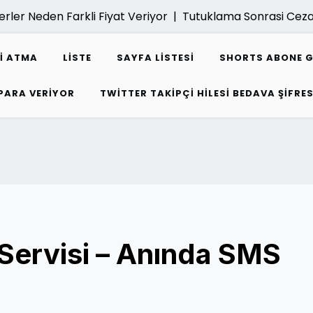
Neden Farkli Fiyat Veriyor |
Tutuklama Sonrasi Ceza Dava
I ATMA
LISTE
SAYFA LISTESI
SHORTS ABONE 
 PARA VERIYOR
TWITTER TAKIPÇI HILESI BEDAVA ŞIFRES
ervisi – Anında SMS