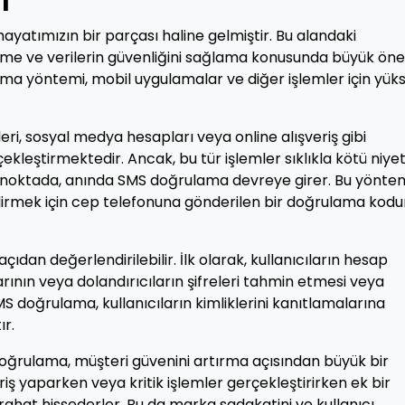
i
 hayatımızın bir parçası haline gelmiştir. Bu alandaki
ştirme ve verilerin güvenliğini sağlama konusunda büyük ö
ma yöntemi, mobil uygulamalar ve diğer işlemler için yük
ri, sosyal medya hesapları veya online alışveriş gibi
ekleştirmektedir. Ancak, bu tür işlemler sıklıkla kötü niyet
 bu noktada, anında SMS doğrulama devreye girer. Bu yönte
ndirmek için cep telefonuna gönderilen bir doğrulama kod
an değerlendirilebilir. İlk olarak, kullanıcıların hesap
arının veya dolandırıcıların şifreleri tahmin etmesi veya
S doğrulama, kullanıcıların kimliklerini kanıtlamalarına
ır.
 doğrulama, müşteri güvenini artırma açısından büyük bir
riş yaparken veya kritik işlemler gerçekleştirirken ek bir
ahat hissederler. Bu da marka sadakatini ve kullanıcı