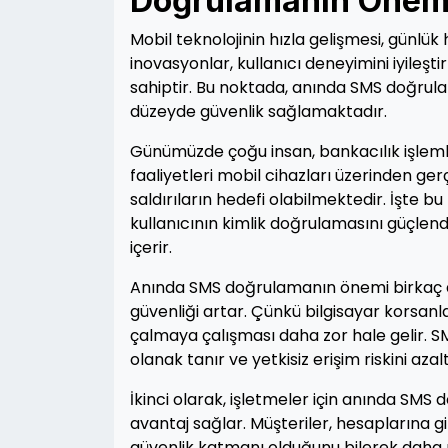
Doğrulamanın Önem
Mobil teknolojinin hızla gelişmesi, günlük
inovasyonlar, kullanıcı deneyimini iyile
sahiptir. Bu noktada, anında SMS doğrula
düzeyde güvenlik sağlamaktadır.
Günümüzde çoğu insan, bankacılık işlemle
faaliyetleri mobil cihazları üzerinden gerç
saldırıların hedefi olabilmektedir. İşte
kullanıcının kimlik doğrulamasını güçle
içerir.
Anında SMS doğrulamanın önemi birkaç açıd
güvenliği artar. Çünkü bilgisayar korsanl
çalmaya çalışması daha zor hale gelir. SM
olanak tanır ve yetkisiz erişim riskini azalt
İkinci olarak, işletmeler için anında SMS
avantaj sağlar. Müşteriler, hesaplarına gi
güvenlik katmanı olduğunu bilerek daha r