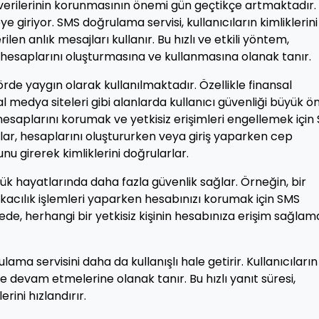
 verilerinin korunmasının önemi gün geçtikçe artmaktadır. 
giriyor. SMS doğrulama servisi, kullanıcıların kimliklerini
en anlık mesajları kullanır. Bu hızlı ve etkili yöntem,
çi hesaplarını oluşturmasına ve kullanmasına olanak tanır.
örde yaygın olarak kullanılmaktadır. Özellikle finansal
l medya siteleri gibi alanlarda kullanıcı güvenliği büyük 
 hesaplarını korumak ve yetkisiz erişimleri engellemek için
lar, hesaplarını oluştururken veya giriş yaparken cep
u girerek kimliklerini doğrularlar.
lük hayatlarında daha fazla güvenlik sağlar. Örneğin, bir
acılık işlemleri yaparken hesabınızı korumak için SMS
yede, herhangi bir yetkisiz kişinin hesabınıza erişim sağlam
a servisini daha da kullanışlı hale getirir. Kullanıcıların
 devam etmelerine olanak tanır. Bu hızlı yanıt süresi,
erini hızlandırır.