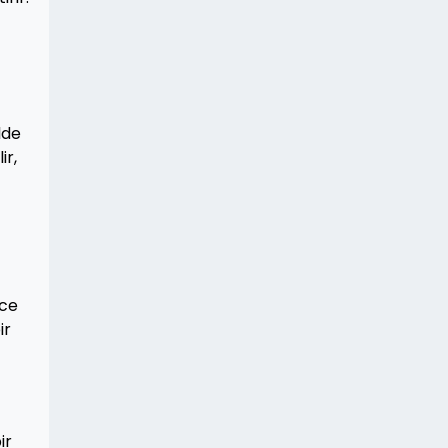
lde
ir,
ece
ir
ir