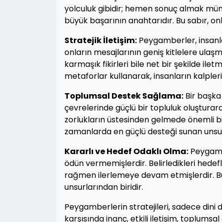
yolculuk gibidir; hemen sonuç almak müm
büyük başarının anahtarıdır. Bu sabır, on
Stratejik İletişim:
Peygamberler, insanlara
onların mesajlarının geniş kitlelere ulaşma
karmaşık fikirleri bile net bir şekilde ile
metaforlar kullanarak, insanların kalple
Toplumsal Destek Sağlama:
Bir başka
çevrelerinde güçlü bir topluluk oluşturara
zorlukların üstesinden gelmede önemli bi
zamanlarda en güçlü desteği sunan unsur
Kararlı ve Hedef Odaklı Olma:
Peygambe
ödün vermemişlerdir. Belirledikleri hedef
rağmen ilerlemeye devam etmişlerdir. Bu 
unsurlarından biridir.
Peygamberlerin stratejileri, sadece dini d
karşısında inanç, etkili iletişim, toplumsa