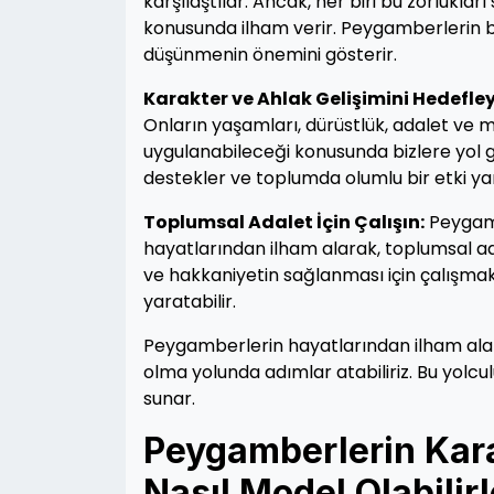
karşılaştılar. Ancak, her biri bu zorlukla
konusunda ilham verir. Peygamberlerin bu 
düşünmenin önemini gösterir.
Karakter ve Ahlak Gelişimini Hedefley
Onların yaşamları, dürüstlük, adalet ve
uygulanabileceği konusunda bizlere yol g
destekler ve toplumda olumlu bir etki yar
Toplumsal Adalet İçin Çalışın:
Peygamb
hayatlarından ilham alarak, toplumsal ada
ve hakkaniyetin sağlanması için çalışma
yaratabilir.
Peygamberlerin hayatlarından ilham alar
olma yolunda adımlar atabiliriz. Bu yolcul
sunar.
Peygamberlerin Kara
Nasıl Model Olabilir