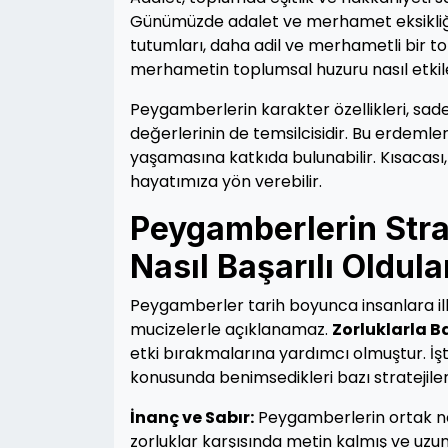
Günümüzde adalet ve merhamet eksikliği,
tutumları, daha adil ve merhametli bir t
merhametin toplumsal huzuru nasıl etkil
Peygamberlerin karakter özellikleri, sad
değerlerinin de temsilcisidir. Bu erdemler
yaşamasına katkıda bulunabilir. Kısacası
hayatımıza yön verebilir.
Peygamberlerin Strat
Nasıl Başarılı Oldula
Peygamberler tarih boyunca insanlara ilh
mucizelerle açıklanamaz.
Zorluklarla B
etki bırakmalarına yardımcı olmuştur. İşte
konusunda benimsedikleri bazı stratejile
İnanç ve Sabır:
Peygamberlerin ortak nokt
zorluklar karşısında metin kalmış ve uzun 