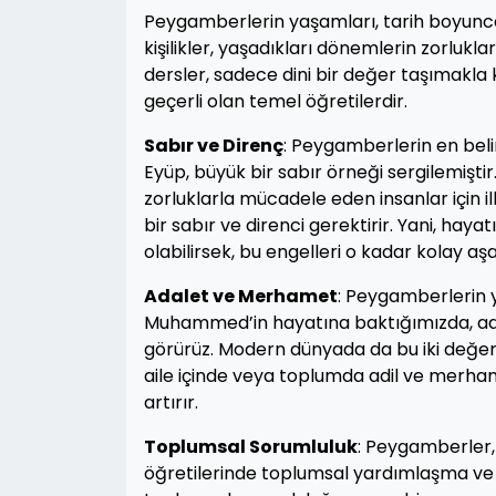
Peygamberlerin yaşamları, tarih boyunca i
kişilikler, yaşadıkları dönemlerin zorlukl
dersler, sadece dini bir değer taşımak
geçerli olan temel öğretilerdir.
Sabır ve Direnç
: Peygamberlerin en belirg
Eyüp, büyük bir sabır örneği sergilemiştir.
zorluklarla mücadele eden insanlar için 
bir sabır ve direnci gerektirir. Yani, hay
olabilirsek, bu engelleri o kadar kolay aşab
Adalet ve Merhamet
: Peygamberlerin 
Muhammed’in hayatına baktığımızda, adil
görürüz. Modern dünyada da bu iki değer, 
aile içinde veya toplumda adil ve merham
artırır.
Toplumsal Sorumluluk
: Peygamberler, 
öğretilerinde toplumsal yardımlaşma ve 