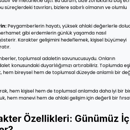
rı sabır ve metanetle aştı. Bu durum, bize zorluklarla baş e
süreçlerdeki tavırları, bizlere sabırlı olmanın ve olumlu
in:
Peygamberlerin hayatı, yüksek ahlaki değerlerle dolud
 merhamet gibi erdemlerin günlük yaşamda nasıl
österir. Karakter gelişimini hedeflemek, kişisel büyümeyi
atır.
erler, toplumsal adaletin savunucusuydu. Onların
let konusundaki duyarlılığımızı artırabiliriz. Toplumda eşi
k, hem bireysel hem de toplumsal düzeyde anlamlı bir de
ak, hem kişisel hem de toplumsal anlamda daha iyi bir bi
uk, hem manevi hem de ahlaki gelişim için değerli bir fırsa
kter Özellikleri: Günümüz İç
ler?