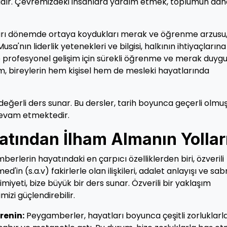
dır. Çevremizdeki insanlara yardım etmek, toplumun daha
arı dönemde ortaya koydukları merak ve öğrenme arzusu
Musa'nın liderlik yetenekleri ve bilgisi, halkının ihtiyaçlarına
ve profesyonel gelişim için sürekli öğrenme ve merak duyg
m, bireylerin hem kişisel hem de mesleki hayatlarında
ğerli ders sunar. Bu dersler, tarih boyunca geçerli olmu
evam etmektedir.
tından İlham Almanın Yollar
erlerin hayatındaki en çarpıcı özelliklerden biri, özverili
in (s.a.v) fakirlerle olan ilişkileri, adalet anlayışı ve sabr
yeti, bize büyük bir ders sunar. Özverili bir yaklaşım
mizi güçlendirebilir.
renin:
Peygamberler, hayatları boyunca çeşitli zorluklarl