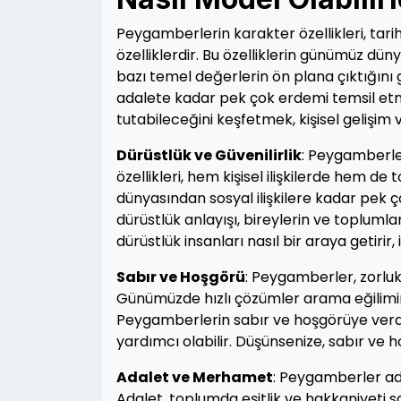
Peygamberlerin karakter özellikleri, tari
özelliklerdir. Bu özelliklerin günümüz d
bazı temel değerlerin ön plana çıktığın
adalete kadar pek çok erdemi temsil etmi
tutabileceğini keşfetmek, kişisel gelişi
Dürüstlük ve Güvenilirlik
: Peygamberler
özellikleri, hem kişisel ilişkilerde hem 
dünyasından sosyal ilişkilere kadar pek 
dürüstlük anlayışı, bireylerin ve topluml
dürüstlük insanları nasıl bir araya getirir, il
Sabır ve Hoşgörü
: Peygamberler, zorluk
Günümüzde hızlı çözümler arama eğilimim
Peygamberlerin sabır ve hoşgörüye verdi
yardımcı olabilir. Düşünsenize, sabır ve h
Adalet ve Merhamet
: Peygamberler ad
Adalet, toplumda eşitlik ve hakkaniyeti sa