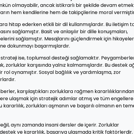
kün olmayabilir, ancak istikrarlı bir şekilde devam etmek
ların hem kendilerine hem de takipçilerine moral vermiştir
 hitap ederken etkili bir dil kullanmışlardır. Bu iletişim ta
sını sağlamıştır. Basit ve anlaşılır bir dille konuşmaları,
tmelerini sağlamıştır. Mesajlarını güçlendirmek için hikayele
rine dokunmayı başarmışlardır.
 strateji ise, toplumsal desteği sağlamaktır. Peygamberler
k, zorluklar karşısında yalnız kalmamışlardır. Bu destek ağ
r rol oynamıştır. Sosyal bağlılık ve yardımlaşma, zor
lardır.
rler, karşılaştıkları zorluklara rağmen kararlılıklarında
lere ulaşmak için stratejik adımlar atmış ve tüm engellere
kararlılık, zorlukları aşmanın ve başarılı olmanın en tem
eğil, aynı zamanda insani dersler de içerir. Zorluklar
l destek ve kararlılık, başarıya ulaşmada kritik faktörlerdir.