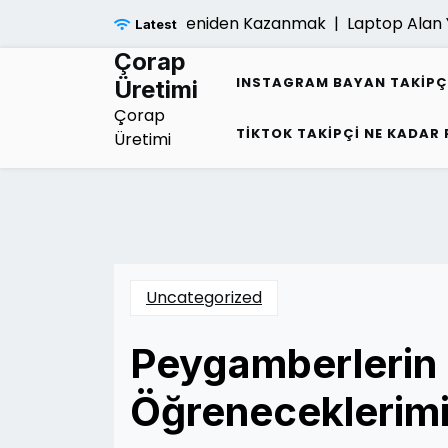
Skip
ligi Sonrasi Umudu Yeniden Kazanmak |
Laptop Alan Yerle
Latest
to
content
Çorap
INSTAGRAM BAYAN TAKIPÇ
Üretimi
Çorap
TIKTOK TAKIPÇI NE KADAR
Üretimi
Uncategorized
Peygamberlerin 
Öğreneceklerim