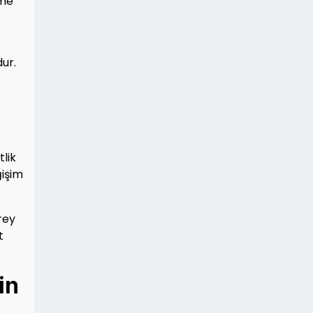
tme
ur.
tlik
ğişim
rey
t
in