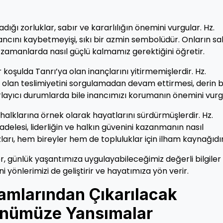
ğı zorluklar, sabır ve kararlılığın önemini vurgular. Hz.
ancını kaybetmeyişi, sıkı bir azmin sembolüdür. Onların sa
r zamanlarda nasıl güçlü kalmamız gerektiğini öğretir.
oşulda Tanrı’ya olan inançlarını yitirmemişlerdir. Hz.
a olan teslimiyetini sorgulamadan devam ettirmesi, derin b
zorlayıcı durumlarda bile inancımızı korumanın önemini vurg
alklarına örnek olarak hayatlarını sürdürmüşlerdir. Hz.
elesi, liderliğin ve halkın güvenini kazanmanın nasıl
rzları, hem bireyler hem de topluluklar için ilham kaynağıdır
 günlük yaşantımıza uygulayabileceğimiz değerli bilgiler
ni yönlerimizi de geliştirir ve hayatımıza yön verir.
amlarından Çıkarılacak
Günümüze Yansımalar