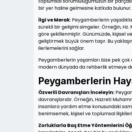
toplumsal sorumluluğumuzun bir parçası
bir yer haline gelmesine katkıda bulunur.
İlgi ve Merak
: Peygamberlerin yaşadıkl
sürekli bir gelişimi simgeler. Örneğin, Hz. 
göre şekillenmiştir. Günümüzde, kişisel 
geliştirmek büyük önem taşır. Bu yaklaşı
ilerlemelerini sağlar.
Peygamberlerin yaşamları bize pek çok de
modern dünyada da rehberlik etmeye d
Peygamberlerin Haya
Özverili Davranışları İnceleyin:
Peygamb
davranışlarıdır. Örneğin, Hazreti Muhammed'
insanlara yardım etme konusundaki samimi
benimsemek, kişisel ve toplumsal ilişkileri
Zorluklarla Baş Etme Yöntemlerini Öğ