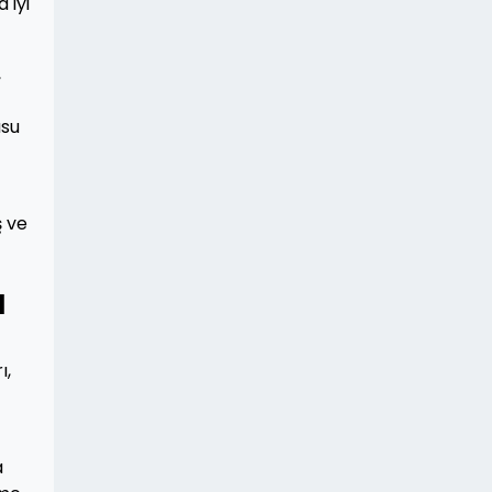
 iyi
,
usu
ş ve
ı
ı,
a