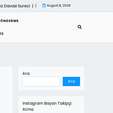
vasi Sureci |
İsletmeler İcin Dijital Donusum Rehberi |
August 8, 2026
Mim
GÖNDERME
IZ
Ara
Ara
Instagram Bayan Takipçi
Atma