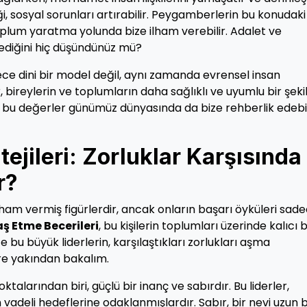
 sosyal sorunları artırabilir. Peygamberlerin bu konudaki
oplum yaratma yolunda bize ilham verebilir. Adalet ve
ediğini hiç düşündünüz mü?
ece dini bir model değil, aynı zamanda evrensel insan
, bireylerin ve toplumların daha sağlıklı ve uyumlu bir şeki
, bu değerler günümüz dünyasında da bize rehberlik edebil
ejileri: Zorluklar Karşısında
r?
am vermiş figürlerdir, ancak onların başarı öyküleri sad
aş Etme Becerileri
, bu kişilerin toplumları üzerinde kalıcı b
 bu büyük liderlerin, karşılaştıkları zorlukları aşma
re yakından bakalım.
alarından biri, güçlü bir inanç ve sabırdır. Bu liderler,
vadeli hedeflerine odaklanmışlardır. Sabır, bir nevi uzun b