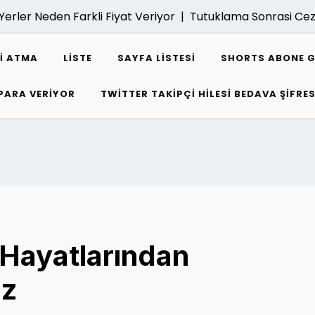
r Neden Farkli Fiyat Veriyor |
Tutuklama Sonrasi Ceza Da
I ATMA
LISTE
SAYFA LISTESI
SHORTS ABONE 
 PARA VERIYOR
TWITTER TAKIPÇI HILESI BEDAVA ŞIFRES
Hayatlarından
iz