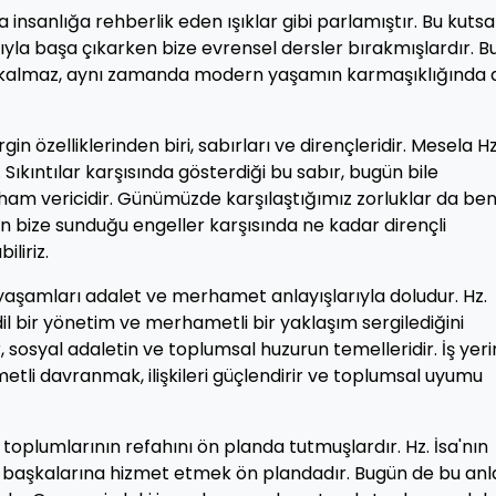
nsanlığa rehberlik eden ışıklar gibi parlamıştır. Bu kutsa
arıyla başa çıkarken bize evrensel dersler bırakmışlardır. B
la kalmaz, aynı zamanda modern yaşamın karmaşıklığında 
in özelliklerinden biri, sabırları ve dirençleridir. Mesela Hz
 Sıkıntılar karşısında gösterdiği bu sabır, bugün bile
ilham vericidir. Günümüzde karşılaştığımız zorluklar da be
atın bize sunduğu engeller karşısında ne kadar dirençli
iliriz.
yaşamları adalet ve merhamet anlayışlarıyla doludur. Hz.
 bir yönetim ve merhametli bir yaklaşım sergilediğini
sosyal adaletin ve toplumsal huzurun temelleridir. İş yeri
etli davranmak, ilişkileri güçlendirir ve toplumsal uyumu
toplumlarının refahını ön planda tutmuşlardır. Hz. İsa'nın
başkalarına hizmet etmek ön plandadır. Bugün de bu anla