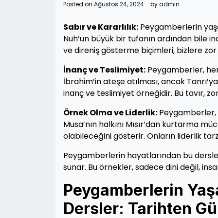
Posted on
Ağustos 24, 2024
by
admin
Sabır ve Kararlılık:
Peygamberlerin yaşadı
Nuh’un büyük bir tufanın ardından bile in
ve direniş gösterme biçimleri, bizlere zo
İnanç ve Teslimiyet:
Peygamberler, her k
İbrahim’in ateşe atılması, ancak Tanrı’y
inanç ve teslimiyet örneğidir. Bu tavır, 
Örnek Olma ve Liderlik:
Peygamberler, h
Musa’nın halkını Mısır’dan kurtarma mücad
olabileceğini gösterir. Onların liderlik ta
Peygamberlerin hayatlarından bu dersler,
sunar. Bu örnekler, sadece dini değil, insa
Peygamberlerin Yaş
Dersler: Tarihten 