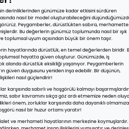
hin derinliklerinden günümüze kadar etkisini sürdüren
ünyasında nasıl bir model oluşturabileceğini düşündüğümüzd
ı görürüz. Peygamberler, dürüstlükten sabıra, merhamette
şlerdir. Bu değerlerin günümüz toplumunda nasıl bir ışık
m ve toplumsal uyum açısından büyük bir önem taşır.
in hayatlarında dürüstlük, en temel değerlerden biridir. 
de toplumsal hayatta güven oluşturur. Günümüzde, iş
çok alanda dürüstlük eksikliği yaşanıyor. Peygamberlerin
arın güven duygusunu yeniden inşa edebilir. Bir düşünün,
işkileri nasıl güçlendirir!
lar karşısında sabırlı ve hoşgörülü kalmayı başarmışlardır
iz, sabır kavramını sıkça göz ardı etmemize neden oluyo
kleri önem, zorluklar karşısında daha dayanıklı olmamıza
oşgörü nasıl bir huzur ortamı yaratır!
alet ve merhameti hayatlarının merkezine koymuşlardır.
ğlarken, merhamet insan ilişkilerini yumuşatır ve derinleşti