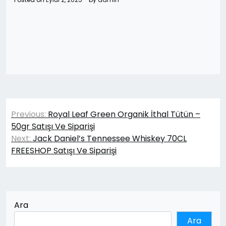
Yazı
Previous:
Royal Leaf Green Organik İthal Tütün –
gezinmesi
50gr Satışı Ve Siparişi
Next:
Jack Daniel’s Tennessee Whiskey 70CL
FREESHOP Satışı Ve Siparişi
Ara
Ara