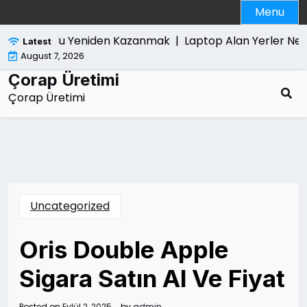
Skip
Menu
to
content
onrasi Umudu Yeniden Kazanmak |
Laptop Alan Yerler Nede
Latest
August 7, 2026
Çorap Üretimi
Çorap Üretimi
Uncategorized
Oris Double Apple
Sigara Satın Al Ve Fiyat
Posted on
Eylül 2, 2025
by
admin