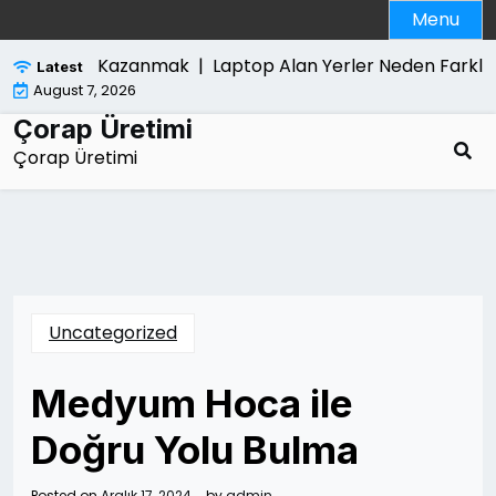
Skip
Menu
to
content
 Yeniden Kazanmak |
Laptop Alan Yerler Neden Farkli Fiya
Latest
August 7, 2026
Çorap Üretimi
Çorap Üretimi
Uncategorized
Medyum Hoca ile
Doğru Yolu Bulma
Posted on
Aralık 17, 2024
by
admin