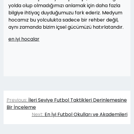
yolda olup olmadığımızı anlamak için daha fazla
bilgiye ihtiyaç duyduğumuzu fark ederiz. Medyum
hocamız bu yolculukta sadece bir rehber değil,
aynı zamanda bizim içsel gücümüzü hatırlatandır.
en iyi hocalar
Yazı
Previous:
İleri Seviye Futbol Taktikleri Derinlemesine
gezinmesi
Bir İnceleme
Next:
En İyi Futbol Okulları ve Akademileri