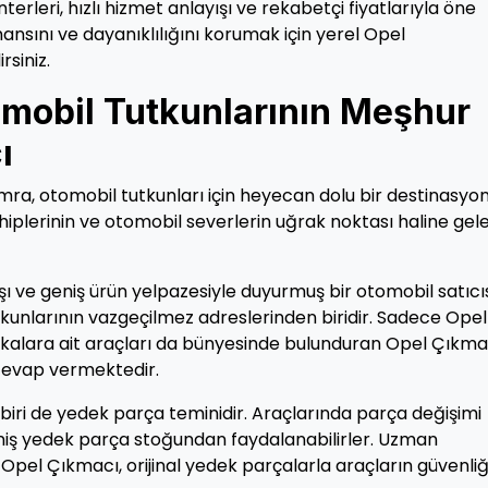
rleri, hızlı hizmet anlayışı ve rekabetçi fiyatlarıyla öne
rmansını ve dayanıklılığını korumak için yerel Opel
siniz.
mobil Tutkunlarının Meşhur
ı
umra, otomobil tutkunları için heyecan dolu bir destinasyo
ahiplerinin ve otomobil severlerin uğrak noktası haline gel
şı ve geniş ürün yelpazesiyle duyurmuş bir otomobil satıcıs
nlarının vazgeçilmez adreslerinden biridir. Sadece Opel
arkalara ait araçları da bünyesinde bulunduran Opel Çıkma
 cevap vermektedir.
iri de yedek parça teminidir. Araçlarında parça değişimi
niş yedek parça stoğundan faydalanabilirler. Uzman
pel Çıkmacı, orijinal yedek parçalarla araçların güvenliğ