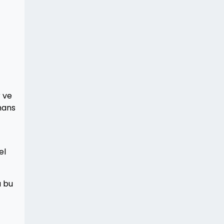
r ve
rmans
el
a bu