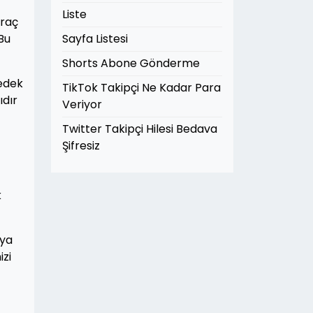
Liste
araç
Bu
Sayfa Listesi
Shorts Abone Gönderme
yedek
TikTok Takipçi Ne Kadar Para
ıdır
Veriyor
Twitter Takipçi Hilesi Bedava
Şifresiz
k
nya
izi