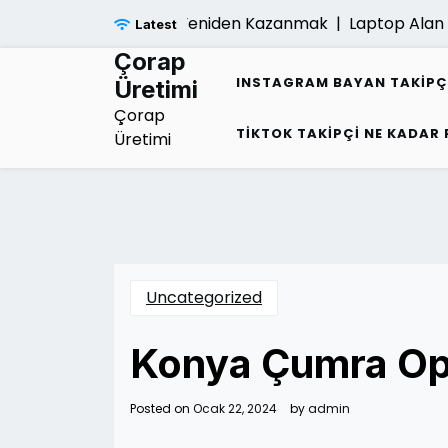
Skip
ligi Sonrasi Umudu Yeniden Kazanmak |
Laptop Alan Yerle
Latest
to
content
Çorap
INSTAGRAM BAYAN TAKIPÇ
Üretimi
Çorap
TIKTOK TAKIPÇI NE KADAR
Üretimi
Uncategorized
Konya Çumra Op
Posted on
Ocak 22, 2024
by
admin