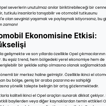
pel severlerin unutulmaz anılar biriktirebileceği bir cenne
r, tutkulu insanlarla tanışabilir ve otomobil tutkusunu
l'e olan sevginizi yaşamak ve paylaşmak istiyorsanız, bu gi
am zamanı!
mobil Ekonomisine Etkisi:
kselişi
 gelişmekte ve son yıllarda özellikle Opel çıkmacılarının
ir. Bu eşsiz trend, hem bölgedeki yerel ekonomiye hem de
rişilebilir bir şekilde sahip olmasına olanak sağlamaktadı
emli bir merkez haline gelmiştir. Özellikle ikinci el otom
şan bu bölge, geniş bir araba pazarına ev sahipliği
ına yönelik talepte belirgin bir artış gözlenmektedir.
larla kaliteli ikinci el Opel araçları sunarak dikkat çekiyor.
etkili bayilerden veya diğer kaynaklardan temin ettikleri 