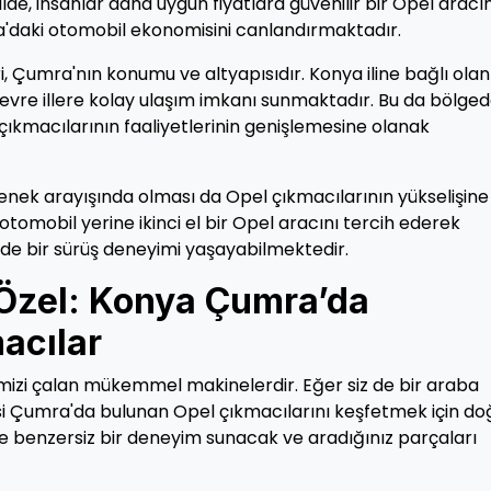
lde, insanlar daha uygun fiyatlara güvenilir bir Opel aracı
'daki otomobil ekonomisini canlandırmaktadır.
ri, Çumra'nın konumu ve altyapısıdır. Konya iline bağlı olan
vre illere kolay ulaşım imkanı sunmaktadır. Bu da bölged
çıkmacılarının faaliyetlerinin genişlemesine olanak
enek arayışında olması da Opel çıkmacılarının yükselişine
otomobil yerine ikinci el bir Opel aracını tercih ederek
ede bir sürüş deneyimi yaşayabilmektedir.
 Özel: Konya Çumra’da
acılar
rimizi çalan mükemmel makinelerdir. Eğer siz de bir araba
i Çumra'da bulunan Opel çıkmacılarını keşfetmek için do
ze benzersiz bir deneyim sunacak ve aradığınız parçaları