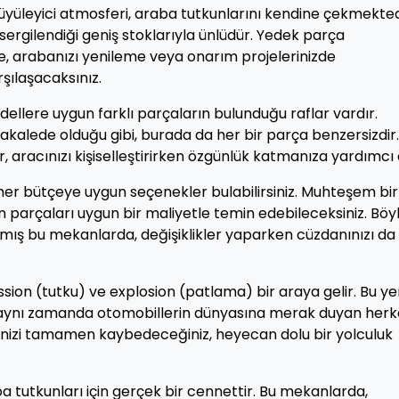
yüleyici atmosferi, araba tutkunlarını kendine çekmekted
sergilendiği geniş stoklarıyla ünlüdür. Yedek parça
izde, arabanızı yenileme veya onarım projelerinizde
rşılaşacaksınız.
dellere uygun farklı parçaların bulunduğu raflar vardır.
alede olduğu gibi, burada da her bir parça benzersizdir.
, aracınızı kişiselleştirirken özgünlük katmanıza yardımcı 
er bütçeye uygun seçenekler bulabilirsiniz. Muhteşem bir
an parçaları uygun bir maliyetle temin edebileceksiniz. Bö
anmış bu mekanlarda, değişiklikler yaparken cüzdanınızı da
ssion (tutku) ve explosion (patlama) bir araya gelir. Bu yer
il, aynı zamanda otomobillerin dünyasına merak duyan her
dinizi tamamen kaybedeceğiniz, heyecan dolu bir yolculuk
 tutkunları için gerçek bir cennettir. Bu mekanlarda,