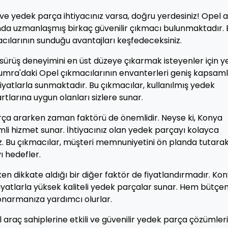
e yedek parça ihtiyacınız varsa, doğru yerdesiniz! Opel 
unda uzmanlaşmış birkaç güvenilir çıkmacı bulunmaktadır. 
larının sunduğu avantajları keşfedeceksiniz.
ürüş deneyimini en üst düzeye çıkarmak isteyenler için 
mra'daki Opel çıkmacılarının envanterleri geniş kapsaml
fiyatlarla sunmaktadır. Bu çıkmacılar, kullanılmış yedek
artlarına uygun olanları sizlere sunar.
arça ararken zaman faktörü de önemlidir. Neyse ki, Konya
mli hizmet sunar. İhtiyacınız olan yedek parçayı kolayca
niz. Bu çıkmacılar, müşteri memnuniyetini ön planda tutara
 hedefler.
en dikkate aldığı bir diğer faktör de fiyatlandırmadır. Ko
yatlarla yüksek kaliteli yedek parçalar sunar. Hem bütçen
 onarmanıza yardımcı olurlar.
araç sahiplerine etkili ve güvenilir yedek parça çözümleri