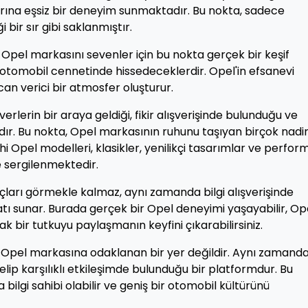
arına eşsiz bir deneyim sunmaktadır. Bu nokta, sadece
 bir sır gibi saklanmıştır.
Opel markasını sevenler için bu nokta gerçek bir keşif
ir otomobil cennetinde hissedeceklerdir. Opel'in efsanevi
an verici bir atmosfer oluşturur.
erlerin bir araya geldiği, fikir alışverişinde bulunduğu ve
ıdır. Bu nokta, Opel markasının ruhunu taşıyan birçok nadi
hi Opel modelleri, klasikler, yenilikçi tasarımlar ve perfo
e sergilenmektedir.
açları görmekle kalmaz, aynı zamanda bilgi alışverişinde
ı sunar. Burada gerçek bir Opel deneyimi yaşayabilir, Op
ak bir tutkuyu paylaşmanın keyfini çıkarabilirsiniz.
e Opel markasına odaklanan bir yer değildir. Aynı zamand
elip karşılıklı etkileşimde bulunduğu bir platformdur. Bu
bilgi sahibi olabilir ve geniş bir otomobil kültürünü