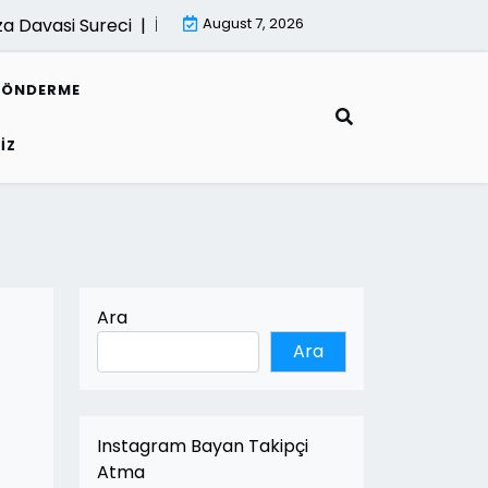
vasi Sureci |
İsletmeler İcin Dijital Donusum Rehberi |
August 7, 2026
Mim
GÖNDERME
IZ
Ara
Ara
Instagram Bayan Takipçi
Atma