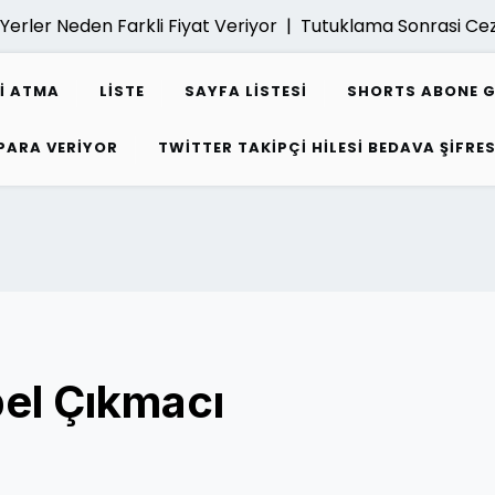
r Neden Farkli Fiyat Veriyor |
Tutuklama Sonrasi Ceza Da
I ATMA
LISTE
SAYFA LISTESI
SHORTS ABONE 
 PARA VERIYOR
TWITTER TAKIPÇI HILESI BEDAVA ŞIFRES
el Çıkmacı