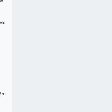
na
eki
ğru