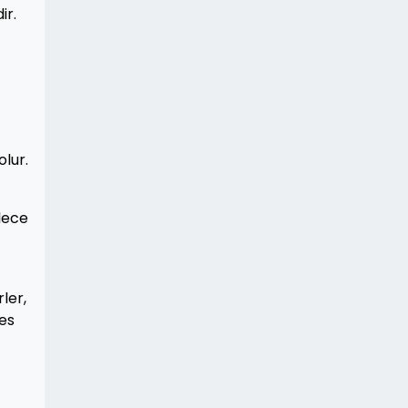
ir.
olur.
ylece
ler,
kes