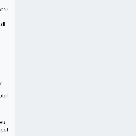
ttir.
zli
r.
obil
 Bu
Opel