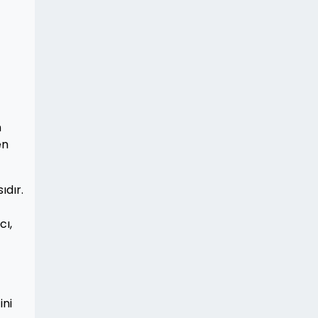
n
en
ıdır.
cı,
ini