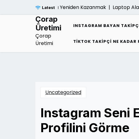
Skip
imliligi Sonrasi Umudu Yeniden Kazanmak |
Laptop Alan 
Latest
to
content
Çorap
INSTAGRAM BAYAN TAKIPÇ
Üretimi
Çorap
TIKTOK TAKIPÇI NE KADAR
Üretimi
Uncategorized
Instagram Seni E
Profilini Görme