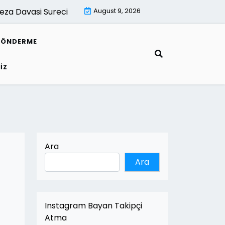
a Davasi Sureci |
İsletmeler İcin Dijital Donusum Rehberi
August 9, 2026
GÖNDERME
IZ
Ara
Ara
Instagram Bayan Takipçi
Atma