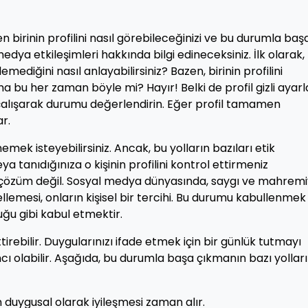
 birinin profilini nasıl görebileceğinizi ve bu durumla baş
dya etkileşimleri hakkında bilgi edineceksiniz. İlk olarak,
mediğini nasıl anlayabilirsiniz? Bazen, birinin profilini
 bu her zaman böyle mi? Hayır! Belki de profil gizli ayarl
e çalışarak durumu değerlendirin. Eğer profil tamamen
r.
nemek isteyebilirsiniz. Ancak, bu yolların bazıları etik
ya tanıdığınıza o kişinin profilini kontrol ettirmeniz
yi çözüm değil. Sosyal medya dünyasında, saygı ve mahrem
ellemesi, onların kişisel bir tercihi. Bu durumu kabullenmek
uğu gibi kabul etmektir.
irebilir. Duygularınızı ifade etmek için bir günlük tutmayı
cı olabilir. Aşağıda, bu durumla başa çıkmanın bazı yolları
 duygusal olarak iyileşmesi zaman alır.