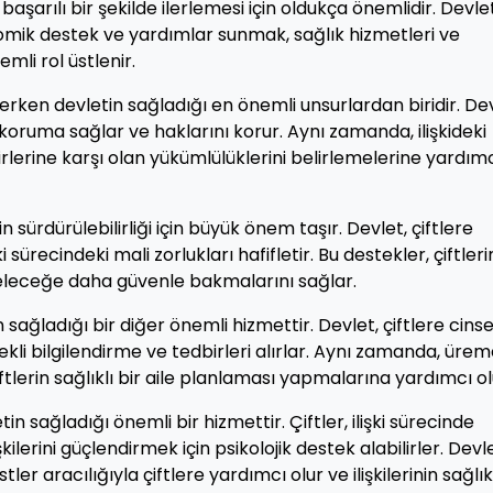
n başarılı bir şekilde ilerlemesi için oldukça önemlidir. Devlet
nomik destek ve yardımlar sunmak, sağlık hizmetleri ve
mli rol üstlenir.
irerken devletin sağladığı en önemli unsurlardan biridir. Dev
l koruma sağlar ve haklarını korur. Aynı zamanda, ilişkideki
birlerine karşı olan yükümlülüklerini belirlemelerine yardım
 sürdürülebilirliği için büyük önem taşır. Devlet, çiftlere
 sürecindeki mali zorlukları hafifletir. Bu destekler, çiftleri
e geleceğe daha güvenle bakmalarını sağlar.
n sağladığı bir diğer önemli hizmettir. Devlet, çiftlere cinse
kli bilgilendirme ve tedbirleri alırlar. Aynı zamanda, üre
tlerin sağlıklı bir aile planlaması yapmalarına yardımcı ol
tin sağladığı önemli bir hizmettir. Çiftler, ilişki sürecinde
ilerini güçlendirmek için psikolojik destek alabilirler. Devle
 aracılığıyla çiftlere yardımcı olur ve ilişkilerinin sağlıkl