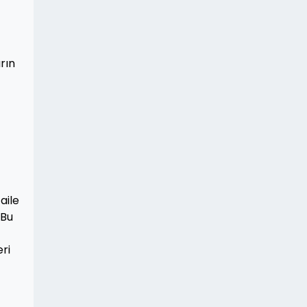
rın
aile
 Bu
ri