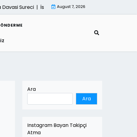
si Sureci |
İsletmeler İcin Dijital Donusum Rehberi |
August 7, 2026
Mima
GÖNDERME
IZ
Ara
Ara
Instagram Bayan Takipçi
Atma