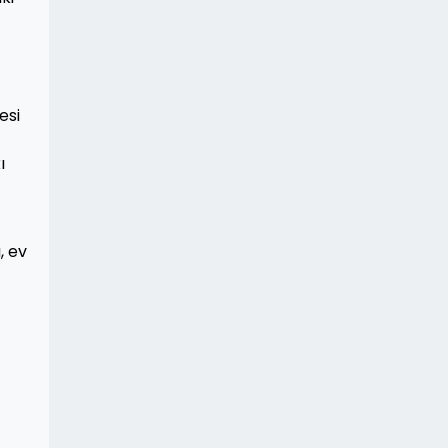
esi
ı
, ev