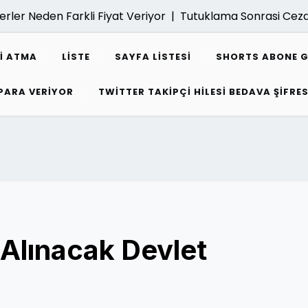
Neden Farkli Fiyat Veriyor |
Tutuklama Sonrasi Ceza Dava
I ATMA
LISTE
SAYFA LISTESI
SHORTS ABONE 
 PARA VERIYOR
TWITTER TAKIPÇI HILESI BEDAVA ŞIFRES
n Alınacak Devlet