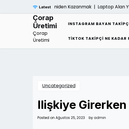
Skip
gi Sonrasi Umudu Yeniden Kazanmak |
Laptop Alan Yerler 
Latest
to
content
Çorap
INSTAGRAM BAYAN TAKIPÇ
Üretimi
Çorap
TIKTOK TAKIPÇI NE KADAR
Üretimi
Uncategorized
Ilişkiye Girerke
Posted on
Ağustos 25, 2023
by
admin