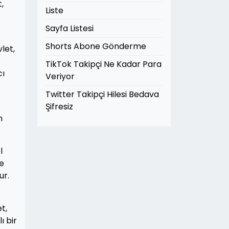
,
Liste
Sayfa Listesi
Shorts Abone Gönderme
let,
TikTok Takipçi Ne Kadar Para
cı
Veriyor
Twitter Takipçi Hilesi Bedava
Şifresiz
n
l
me
ur.
t,
ı bir