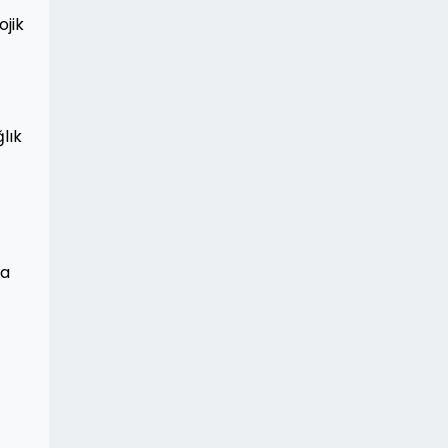
ojik
lık
ya