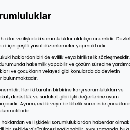
rumluluklar
 haklar ve ilişkideki sorumluluklar oldukça önemlidir. Devlet
umak için çeşitli yasal düzenlemeler yapmaktadır.
ukuki haklardan biri de evlilik veya birliktelik sözleşmesidir
k durumunda hakemlik yapabilir ve çözüm sürecine yardım
akları ve çocukların velayeti gibi konularda da devletin
r bulunmaktadır.
nemlidir. Her iki tarafın birbirine karşı sorumlulukları ve
at, dürüstlük ve sadakat gibi ilişki değerlerine uyum
rçasıdır. Ayrıca, evlilik veya birliktelik sürecinde çocukları
bulunmaktadır.
uki haklardan ve ilişkideki sorumluluklardan haberdar olmak
 adil bir şekilde yürütülmesi sağlanabilir. Aynı zamanda, huku