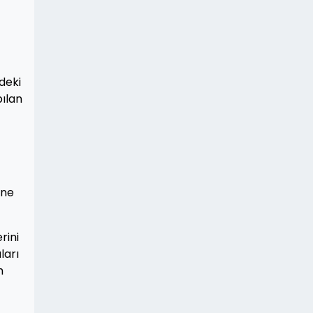
ndeki
pılan
ine
rini
ları
m