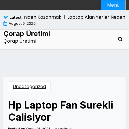
Skip
Menu
to
content
si Umudu Yeniden Kazanmak |
Laptop Alan Yerler Neden Far
Latest
August 9, 2026
Çorap Üretimi
Çorap Üretimi
Uncategorized
Hp Laptop Fan Surekli
Calisiyor
Posted on
Ocak 26, 2026
by
admin