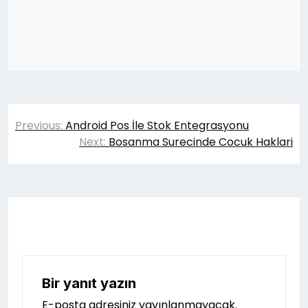
Yazı
Previous:
Android Pos İle Stok Entegrasyonu
gezinmesi
Next:
Bosanma Surecinde Cocuk Haklari
Bir yanıt yazın
E-posta adresiniz yayınlanmayacak.