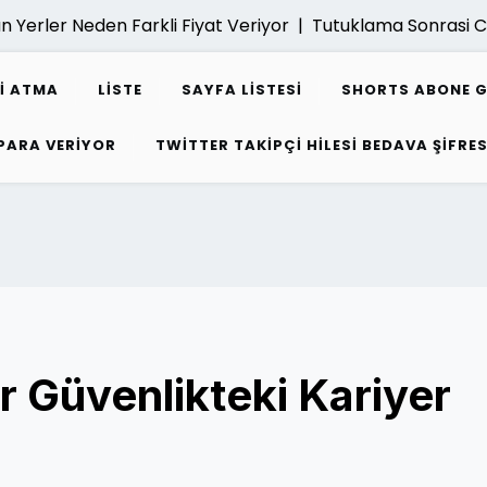
Yerler Neden Farkli Fiyat Veriyor |
Tutuklama Sonrasi Ce
I ATMA
LISTE
SAYFA LISTESI
SHORTS ABONE 
 PARA VERIYOR
TWITTER TAKIPÇI HILESI BEDAVA ŞIFRES
r Güvenlikteki Kariyer