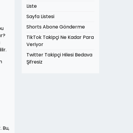
Liste
Sayfa Listesi
Shorts Abone Gönderme
bu
ır?
TikTok Takipçi Ne Kadar Para
i
Veriyor
ir.
Twitter Takipçi Hilesi Bedava
n
Şifresiz
. Bu,