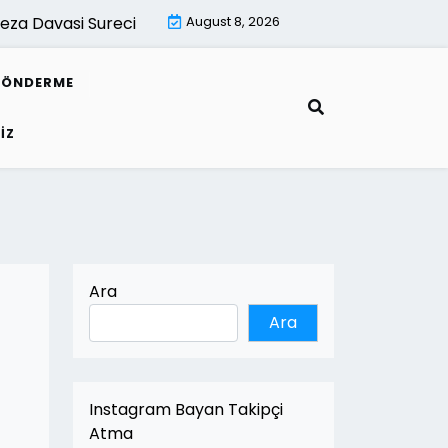
za Davasi Sureci |
İsletmeler İcin Dijital Donusum Rehber
August 8, 2026
GÖNDERME
IZ
Ara
Ara
Instagram Bayan Takipçi
Atma