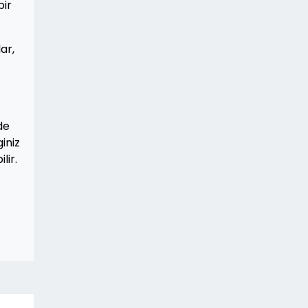
bir
ar,
de
iniz
lir.