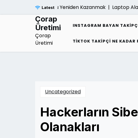
Skip
gimliligi Sonrasi Umudu Yeniden Kazanmak |
Laptop Alan 
Latest
to
content
Çorap
INSTAGRAM BAYAN TAKIPÇ
Üretimi
Çorap
TIKTOK TAKIPÇI NE KADAR
Üretimi
Uncategorized
Hackerların Sibe
Olanakları