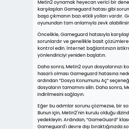
Metin2 oynamak heyecan verici bir deney
karşılaşılan Gameguard hatası gibi sorunla
başa çıkmanın bazı etkili yolları vardır
oyunundan tam anlamıyla zevk alabilirsin
Öncelikle, Gameguard hatasıyla karşılaşt
sorunlardır ve genellikle basit çözümlere s
kontrol edin. İnternet bağlantınızın ist
yönlendiriciyi yeniden başlatın.
Daha sonra, Metin2 oyun dosyalarınızı ko
hasarlı olması Gameguard hatasına neden 
ardından “Dosya Konumunu Aç” seçeneğini
dosyaların tamamını silin. Daha sonra, Me
indirilmesini sağlayın.
Eğer bu adımlar sorunu çözmezse, bir so
Bunun için, Metin2'nin kurulu olduğu dizi
yedekleyin. Ardından, “GameGuard” klasör
Gameguard'ı devre dışı bıraktığınızda so