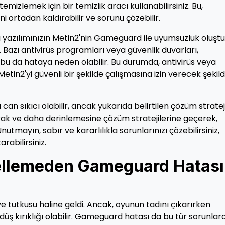
emizlemek için bir temizlik aracı kullanabilirsiniz. Bu,
 ortadan kaldırabilir ve sorunu çözebilir.
rı yazılımınızın Metin2'nin Gameguard ile uyumsuzluk oluşt
Bazı antivirüs programları veya güvenlik duvarları,
 bu da hataya neden olabilir. Bu durumda, antivirüs veya
Metin2'yi güvenli bir şekilde çalışmasına izin verecek şekil
n sıkıcı olabilir, ancak yukarıda belirtilen çözüm strateji
arak ve daha derinlemesine çözüm stratejilerine geçerek,
nutmayın, sabır ve kararlılıkla sorunlarınızı çözebilirsiniz,
rabilirsiniz.
ellemeden Gameguard Hatası
tutkusu haline geldi. Ancak, oyunun tadını çıkarırken
 düş kırıklığı olabilir. Gameguard hatası da bu tür sorunla