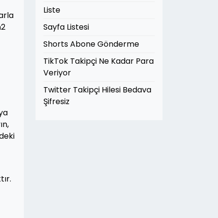
Liste
arla
n2
Sayfa Listesi
Shorts Abone Gönderme
TikTok Takipçi Ne Kadar Para
Veriyor
Twitter Takipçi Hilesi Bedava
Şifresiz
eya
ın,
deki
ır.