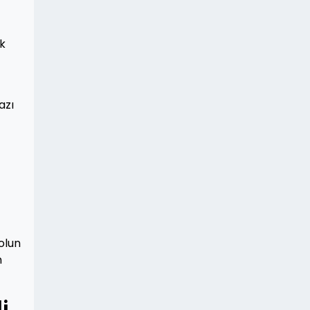
ek
azı
olun
n
i