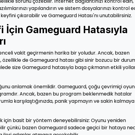
likle sorunu çözebilir. İnternet bağlantınızı kontrol edin,
zılımlarınızı yapılandırın ve sistem dosyalarınızı kontrol ed
keyfini çıkarabilir ve Gameguard Hatası'nı unutabilirsiniz.
i İçin Gameguard Hatasıyla
rı
nceli vakit geçirmenin harika bir yoludur. Ancak, bazen
z, özellikle de Gameguard hatası gibi sinir bozucu bir durum
ede size Gameguard hatasıyla başa çıkmanın etkili yollar
ğunu anlamak önemlidir. Gameguard, çoğu çevrimiçi oyu
 programdır. Ancak, bazen bu program beklenmedik hatalar
 durumla karşılaştığınızda, panik yapmayın ve sakin kalmaya
 için basit bir yöntem deneyebilirsiniz: Oyunu yeniden
bilir çünkü bazen Gameguard sadece geçici bir hataya ne
 ileri adımlar atmanız gerekebilir.