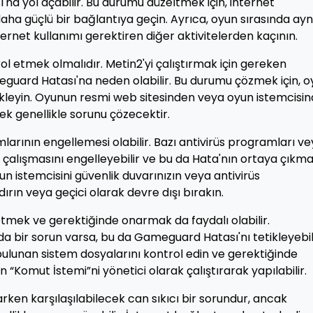
'na yol açabilir. Bu durumu düzeltmek için, internet
ha güçlü bir bağlantıya geçin. Ayrıca, oyun sırasında ayn
net kullanımı gerektiren diğer aktivitelerden kaçının.
rol etmek olmalıdır. Metin2'yi çalıştırmak için gereken
guard Hatası'na neden olabilir. Bu durumu çözmek için, o
ükleyin. Oyunun resmi web sitesinden veya oyun istemcisi
 genellikle sorunu çözecektir.
mlarının engellemesi olabilir. Bazı antivirüs programları v
çalışmasını engelleyebilir ve bu da Hata'nın ortaya çıkm
un istemcisini güvenlik duvarınızın veya antivirüs
dırın veya geçici olarak devre dışı bırakın.
etmek ve gerektiğinde onarmak da faydalı olabilir.
nda bir sorun varsa, bu da Gameguard Hatası'nı tetikleyebili
bulunan sistem dosyalarını kontrol edin ve gerektiğinde
n “Komut İstemi”ni yönetici olarak çalıştırarak yapılabilir.
en karşılaşılabilecek can sıkıcı bir sorundur, ancak