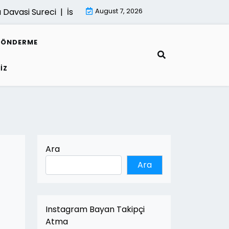
asi Sureci |
İsletmeler İcin Dijital Donusum Rehberi |
August 7, 2026
Mim
GÖNDERME
IZ
Ara
Ara
Instagram Bayan Takipçi
Atma