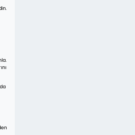
in.
la.
ını
nda
den