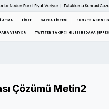
 Neden Farkli Fiyat Veriyor |
Tutuklama Sonrasi Ceza Dav
I ATMA
LISTE
SAYFA LISTESI
SHORTS ABONE 
 PARA VERIYOR
TWITTER TAKIPÇI HILESI BEDAVA ŞIFRES
sı Çözümü Metin2