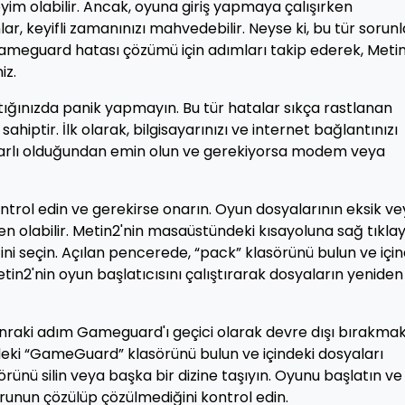
im olabilir. Ancak, oyuna giriş yapmaya çalışırken
r, keyifli zamanınızı mahvedebilir. Neyse ki, bu tür sorunl
. Gameguard hatası çözümü için adımları takip ederek, Meti
iz.
ığınızda panik yapmayın. Bu tür hatalar sıkça rastlanan
ahiptir. İlk olarak, bilgisayarınızı ve internet bağlantınızı
ikrarlı olduğundan emin olun ve gerekiyorsa modem veya
ntrol edin ve gerekirse onarın. Oyun dosyalarının eksik v
olabilir. Metin2'nin masaüstündeki kısayoluna sağ tıklay
 seçin. Açılan pencerede, “pack” klasörünü bulun ve için
tin2'nin oyun başlatıcısını çalıştırarak dosyaların yeniden
nraki adım Gameguard'ı geçici olarak devre dışı bırakmakt
ndeki “GameGuard” klasörünü bulun ve içindeki dosyaları
ünü silin veya başka bir dizine taşıyın. Oyunu başlatın ve
runun çözülüp çözülmediğini kontrol edin.