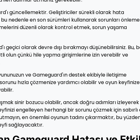
ı güncellemektir. Geliştiriciler sürekli olarak hata
, bu nedenle en son sürümleri kullanarak sorunları önlem
elerini düzenli olarak kontrol etmek, sorun yaşama
 geçici olarak devre dışı bırakmayı düşünebilirsiniz. Bu, b
i olun çünkü hile yapma girişimlerine izin verebilir ve
.
oyununuzun ve Gameguard'ın destek ekibiyle iletişime
sorunu hızla çözmenize yardımcı olabilir ve oyun keyfinize
bilir.
şmak sinir bozucu olabilir, ancak doğru adımları izleyerek
eyfinizi engelleyen herhangi bir sorunu çözmek için sabırlı 
utmayın, en önemlisi oyunun tadını çıkarmaktır, bu yüzde
yfi sağlayacaktır.
an Gameguard Hatası ve Etkil