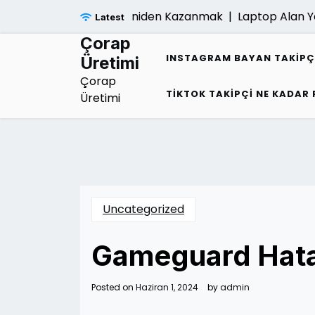
Skip
igi Sonrasi Umudu Yeniden Kazanmak |
Laptop Alan Yerler
Latest
to
content
Çorap
INSTAGRAM BAYAN TAKIPÇ
Üretimi
Çorap
TIKTOK TAKIPÇI NE KADAR
Üretimi
Uncategorized
Gameguard Hata
Posted on
Haziran 1, 2024
by
admin