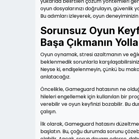
yukarıda belirtilen çözüm yöntemleri genel
oyun dosyalarınızı doğrulayın, güvenlik ya
Bu adımları izleyerek, oyun deneyiminizin 
Sorunsuz Oyun Keyf
Başa Çıkmanın Yolla
Oyun oynamak, stresi azaltmanın ve eğle
beklenmedik sorunlarla karşılaşabilirsini
Neyse ki, endişelenmeyin, çünkü bu makal
anlatacağız.
Öncelikle, Gameguard hatasının ne oldu
hileleri engellemek için kullanılan bir
verebilir ve oyun keyfinizi bozabilir. Bu
çalışın.
İlk olarak, Gameguard hatasını düzeltmek
başlatın. Bu, çoğu durumda sorunu çöze
olabilir. Ancak, sorun devam ederse, daha