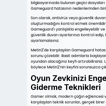
bilgisayarınızda bulunan geçici dosyaları t
Gameguard hatasının nedenlerinden birini
Son olarak, antivirüs veya güvenlik duva
oluşturmadığını kontrol etmek önemlidir. 
Gameguard'ı yanlışlıkla engelleyebilir ve
güvenlik duvarı ayarlarınızı kontrol edip, 
ayarlamalısınız.
Metin2'de karşılaşılan Gameguard hatası ca
sorunu çözebilir. Basit adımlarla başlay
oyundan alacağınız keyfi artırabilirsiniz. U
böylece Metin2'nin keyfini sorunsuzca çıka
Oyun Zevkinizi Eng
Giderme Teknikleri
Gamer olmak, modern çağın eğlencesi ve 
karşılaşılan teknik sorunlar, gerçek birer