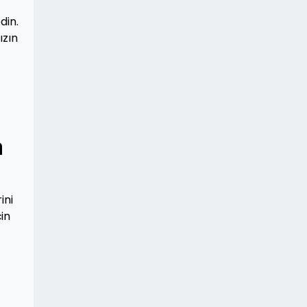
din.
ızın
m
ini
in