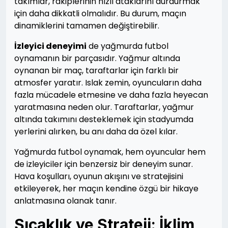
takımlar, rakiplerinin hızlı ataklarını durdurmak
için daha dikkatli olmalıdır. Bu durum, maçın
dinamiklerini tamamen değiştirebilir.
İzleyici deneyimi
de yağmurda futbol
oynamanın bir parçasıdır. Yağmur altında
oynanan bir maç, taraftarlar için farklı bir
atmosfer yaratır. Islak zemin, oyuncuların daha
fazla mücadele etmesine ve daha fazla heyecan
yaratmasına neden olur. Taraftarlar, yağmur
altında takımını desteklemek için stadyumda
yerlerini alırken, bu anı daha da özel kılar.
Yağmurda futbol oynamak, hem oyuncular hem
de izleyiciler için benzersiz bir deneyim sunar.
Hava koşulları, oyunun akışını ve stratejisini
etkileyerek, her maçın kendine özgü bir hikaye
anlatmasına olanak tanır.
Sıcaklık ve Strateji: İklim