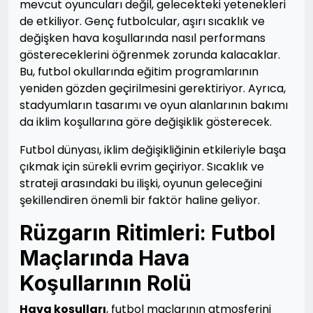
mevcut oyuncuları değil, gelecekteki yetenekleri
de etkiliyor. Genç futbolcular, aşırı sıcaklık ve
değişken hava koşullarında nasıl performans
göstereceklerini öğrenmek zorunda kalacaklar.
Bu, futbol okullarında eğitim programlarının
yeniden gözden geçirilmesini gerektiriyor. Ayrıca,
stadyumların tasarımı ve oyun alanlarının bakımı
da iklim koşullarına göre değişiklik gösterecek.
Futbol dünyası, iklim değişikliğinin etkileriyle başa
çıkmak için sürekli evrim geçiriyor. Sıcaklık ve
strateji arasındaki bu ilişki, oyunun geleceğini
şekillendiren önemli bir faktör haline geliyor.
Rüzgarın Ritimleri: Futbol
Maçlarında Hava
Koşullarının Rolü
Hava koşulları
, futbol maçlarının atmosferini