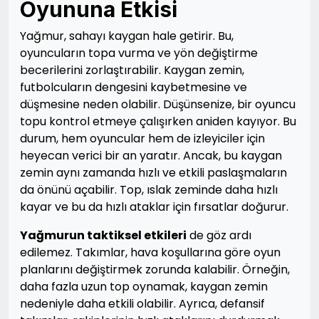
Oyununa Etkisi
Yağmur, sahayı kaygan hale getirir. Bu,
oyuncuların topa vurma ve yön değiştirme
becerilerini zorlaştırabilir. Kaygan zemin,
futbolcuların dengesini kaybetmesine ve
düşmesine neden olabilir. Düşünsenize, bir oyuncu
topu kontrol etmeye çalışırken aniden kayıyor. Bu
durum, hem oyuncular hem de izleyiciler için
heyecan verici bir an yaratır. Ancak, bu kaygan
zemin aynı zamanda hızlı ve etkili paslaşmaların
da önünü açabilir. Top, ıslak zeminde daha hızlı
kayar ve bu da hızlı ataklar için fırsatlar doğurur.
Yağmurun taktiksel etkileri
de göz ardı
edilemez. Takımlar, hava koşullarına göre oyun
planlarını değiştirmek zorunda kalabilir. Örneğin,
daha fazla uzun top oynamak, kaygan zemin
nedeniyle daha etkili olabilir. Ayrıca, defansif