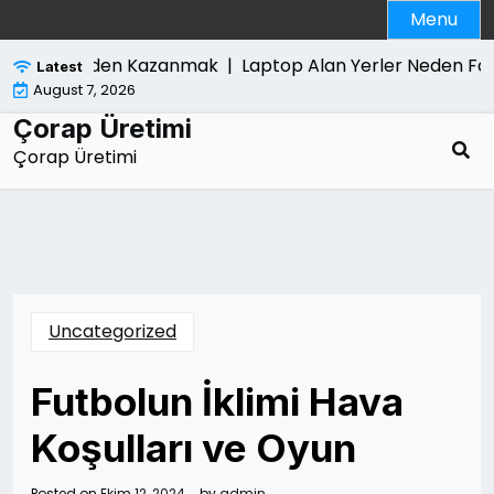
Skip
Menu
to
content
Umudu Yeniden Kazanmak |
Laptop Alan Yerler Neden Farkli
Latest
August 7, 2026
Çorap Üretimi
Çorap Üretimi
Uncategorized
Futbolun İklimi Hava
Koşulları ve Oyun
Posted on
Ekim 12, 2024
by
admin