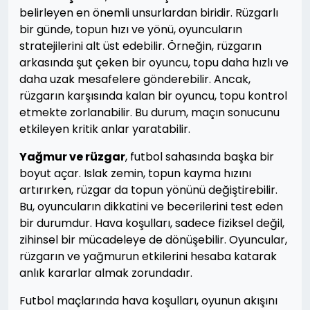
belirleyen en önemli unsurlardan biridir. Rüzgarlı
bir günde, topun hızı ve yönü, oyuncuların
stratejilerini alt üst edebilir. Örneğin, rüzgarın
arkasında şut çeken bir oyuncu, topu daha hızlı ve
daha uzak mesafelere gönderebilir. Ancak,
rüzgarın karşısında kalan bir oyuncu, topu kontrol
etmekte zorlanabilir. Bu durum, maçın sonucunu
etkileyen kritik anlar yaratabilir.
Yağmur ve rüzgar
, futbol sahasında başka bir
boyut açar. Islak zemin, topun kayma hızını
artırırken, rüzgar da topun yönünü değiştirebilir.
Bu, oyuncuların dikkatini ve becerilerini test eden
bir durumdur. Hava koşulları, sadece fiziksel değil,
zihinsel bir mücadeleye de dönüşebilir. Oyuncular,
rüzgarın ve yağmurun etkilerini hesaba katarak
anlık kararlar almak zorundadır.
Futbol maçlarında hava koşulları, oyunun akışını