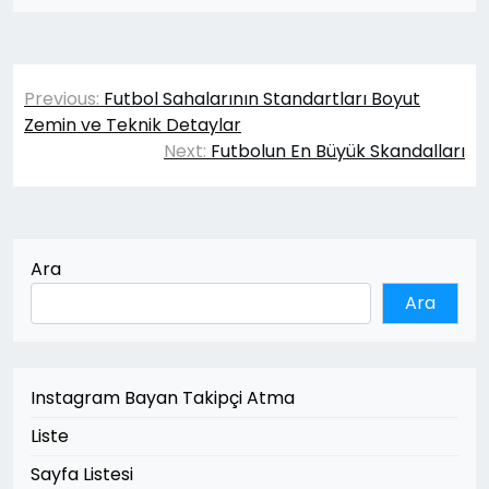
Yazı
Previous:
Futbol Sahalarının Standartları Boyut
gezinmesi
Zemin ve Teknik Detaylar
Next:
Futbolun En Büyük Skandalları
Ara
Ara
Instagram Bayan Takipçi Atma
Liste
Sayfa Listesi