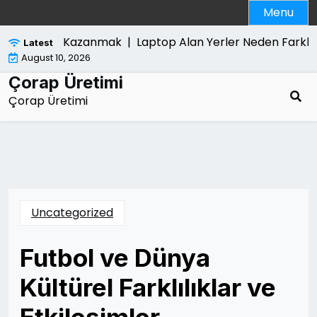
Skip
Menu
to
content
u Yeniden Kazanmak |
Laptop Alan Yerler Neden Farkli Fiy
Latest
August 10, 2026
Çorap Üretimi
Çorap Üretimi
Uncategorized
Futbol ve Dünya
Kültürel Farklılıklar ve