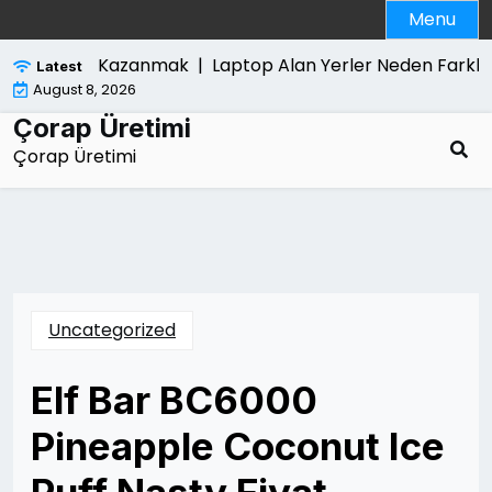
Skip
Menu
to
content
u Yeniden Kazanmak |
Laptop Alan Yerler Neden Farkli Fiya
Latest
August 8, 2026
Çorap Üretimi
Çorap Üretimi
Uncategorized
Elf Bar BC6000
Pineapple Coconut Ice