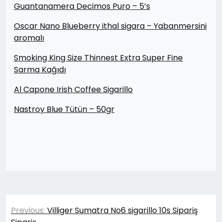
Guantanamera Decimos Puro – 5’s
Oscar Nano Blueberry ithal sigara – Yabanmersini
aromalı
Smoking King Size Thinnest Extra Super Fine
Sarma Kağıdı
Al Capone Irish Coffee Sigarillo
Nastroy Blue Tütün – 50gr
Yazı
Previous:
Villiger Sumatra No6 sigarillo 10s Sipariş
gezinmesi