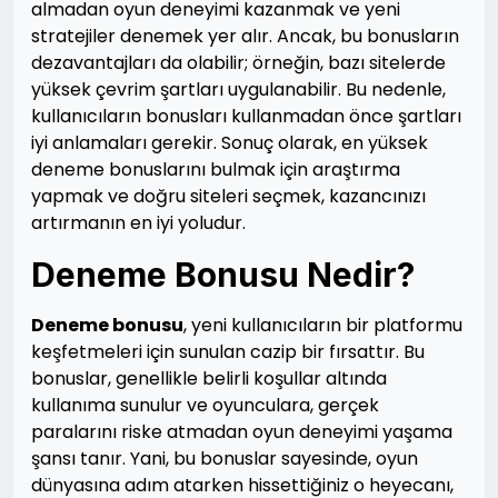
almadan oyun deneyimi kazanmak ve yeni
stratejiler denemek yer alır. Ancak, bu bonusların
dezavantajları da olabilir; örneğin, bazı sitelerde
yüksek çevrim şartları uygulanabilir. Bu nedenle,
kullanıcıların bonusları kullanmadan önce şartları
iyi anlamaları gerekir. Sonuç olarak, en yüksek
deneme bonuslarını bulmak için araştırma
yapmak ve doğru siteleri seçmek, kazancınızı
artırmanın en iyi yoludur.
Deneme Bonusu Nedir?
Deneme bonusu
, yeni kullanıcıların bir platformu
keşfetmeleri için sunulan cazip bir fırsattır. Bu
bonuslar, genellikle belirli koşullar altında
kullanıma sunulur ve oyunculara, gerçek
paralarını riske atmadan oyun deneyimi yaşama
şansı tanır. Yani, bu bonuslar sayesinde, oyun
dünyasına adım atarken hissettiğiniz o heyecanı,