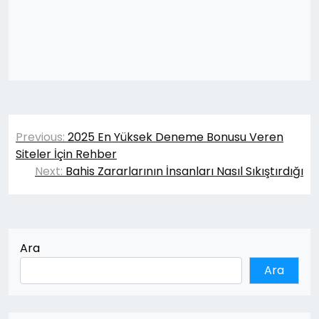
Yazı
Previous:
2025 En Yüksek Deneme Bonusu Veren
gezinmesi
Siteler İçin Rehber
Next:
Bahis Zararlarının İnsanları Nasıl Sıkıştırdığı
Ara
Ara