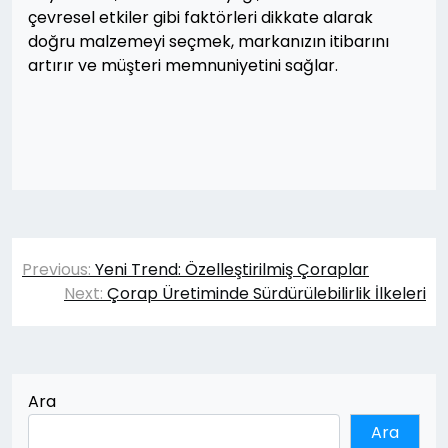
çevresel etkiler gibi faktörleri dikkate alarak
doğru malzemeyi seçmek, markanızın itibarını
artırır ve müşteri memnuniyetini sağlar.
Yazı
Previous:
Yeni Trend: Özelleştirilmiş Çoraplar
gezinmesi
Next:
Çorap Üretiminde Sürdürülebilirlik İlkeleri
Ara
Ara