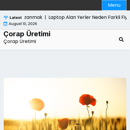
Skip
Menu
to
content
iden Kazanmak |
Laptop Alan Yerler Neden Farkli Fiyat Ver
Latest
August 10, 2026
Çorap Üretimi
Çorap Üretimi