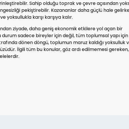
nleştirebilir. Sahip olduğu toprak ve çevre açısından yok
ngesizliği pekiştirebilir. Kazananlar daha güçlü hale gelirk
 yoksullukla karşı karşıya kalır.
ndan ziyade, daha geniş ekonomik etkilere yol açan bir
 durum sadece bireyler için değil, tüm toplumsal yapı için
n etrafında dönen döngü, toplumun maruz kaldığı yoksulluk 
üdür. İlgili tüm bu konular, göz ardı edilmemesi gereken,
lelerdir.