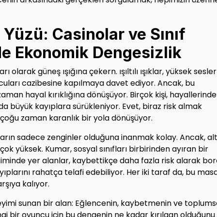
 Yüzü: Casinolar ve Sınıf
de Ekonomik Dengesizlik
rı olarak güneş ışığına çekern. ışıltılı ışıklar, yüksek sesle
ncuları cazibesine kapılmaya davet ediyor. Ancak, bu
man hayal kırıklığına dönüşüyor. Birçok kişi, hayallerinde
 büyük kayıplara sürükleniyor. Evet, biraz risk almak
 çoğu zaman karanlık bir yola dönüşüyor.
arın sadece zenginler olduğuna inanmak kolay. Ancak, al
ok yüksek. Kumar, sosyal sınıfları birbirinden ayıran bir
esiminde yer alanlar, kaybettikçe daha fazla risk alarak bo
ıplarını rahatça telafi edebiliyor. Her iki taraf da, bu mas
arşıya kalıyor.
imi sunan bir alan: Eğlencenin, kaybetmenin ve toplums
hangi bir oyuncu için bu dengenin ne kadar kırılgan olduğunu