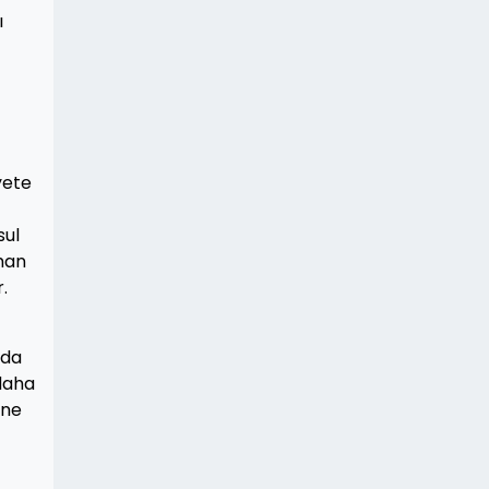
ı
yete
sul
aman
.
rda
 daha
 ne