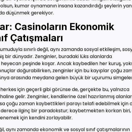
 olsun, kumar oynamanın insana kazandırdığı şeylerin yan
ı da düşünmek gerekiyor.
lar: Casinoların Ekonomik
nıf Çatışmaları
uduyla sınırlı değil, aynı zamanda sosyal etkileşim, sos
iş bir dünyadır. Zenginler, buradaki lüks alanlarda
 bir heyecan peşinde koşar. Ancak kaybedilen her kuruş, yok
onuçlar doğurabilirken, zenginler için bu kayıplar çoğu z
lı dünya arasında meydana gelen büyük bir uçurumu simgeler
rkes için geçerli gibi görünse de, gerçekte bu, yalnızca
k haline gelir. Zenginler, kendilerine özel hazırlanmış alanla
sa çoğu zaman kaybettikleri parayı telafi edebilmek için
n derece ilginç bir paradokstur; kaybetmekten korkan biri,
nemek için kendini zorlayabilir.
l, aynı zamanda ekonomik ve sosyal sınıf çatışmalarının