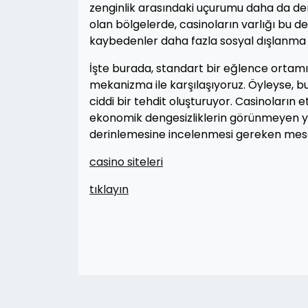
zenginlik arasındaki uçurumu daha da deri
olan bölgelerde, casinoların varlığı bu de
kaybedenler daha fazla sosyal dışlanma ve
İşte burada, standart bir eğlence ortamı
mekanizma ile karşılaşıyoruz. Öyleyse, bu
ciddi bir tehdit oluşturuyor. Casinoları
ekonomik dengesizliklerin görünmeyen yüz
derinlemesine incelenmesi gereken mese
casino siteleri
tıklayın