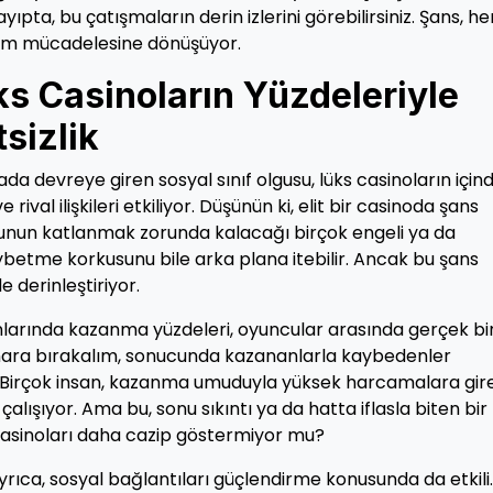
ıpta, bu çatışmaların derin izlerini görebilirsiniz. Şans, h
yaşam mücadelesine dönüşüyor.
ks Casinoların Yüzdeleriyle
sizlik
rada devreye giren sosyal sınıf olgusu, lüks casinoların için
ival ilişkileri etkiliyor. Düşünün ki, elit bir casinoda şans
ncunun katlanmak zorunda kalacağı birçok engeli ya da
aybetme korkusunu bile arka plana itebilir. Ancak bu şans
e derinleştiriyor.
nlarında kazanma yüzdeleri, oyuncular arasında gerçek bi
enara bırakalım, sonucunda kazananlarla kaybedenler
. Birçok insan, kazanma umuduyla yüksek harcamalara gir
çalışıyor. Ama bu, sonu sıkıntı ya da hatta iflasla biten bir
s casinoları daha cazip göstermiyor mu?
ayrıca, sosyal bağlantıları güçlendirme konusunda da etkili.