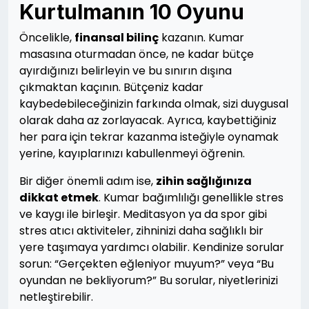
Kurtulmanın 10 Oyunu
Öncelikle,
finansal bilinç
kazanın. Kumar
masasına oturmadan önce, ne kadar bütçe
ayırdığınızı belirleyin ve bu sınırın dışına
çıkmaktan kaçının. Bütçeniz kadar
kaybedebileceğinizin farkında olmak, sizi duygusal
olarak daha az zorlayacak. Ayrıca, kaybettiğiniz
her para için tekrar kazanma isteğiyle oynamak
yerine, kayıplarınızı kabullenmeyi öğrenin.
Bir diğer önemli adım ise,
zihin sağlığınıza
dikkat etmek
. Kumar bağımlılığı genellikle stres
ve kaygı ile birleşir. Meditasyon ya da spor gibi
stres atıcı aktiviteler, zihninizi daha sağlıklı bir
yere taşımaya yardımcı olabilir. Kendinize sorular
sorun: “Gerçekten eğleniyor muyum?” veya “Bu
oyundan ne bekliyorum?” Bu sorular, niyetlerinizi
netleştirebilir.