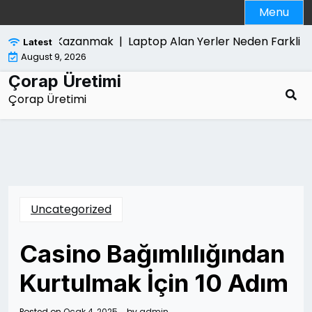
Skip
Menu
to
content
Yeniden Kazanmak |
Laptop Alan Yerler Neden Farkli Fiyat
Latest
August 9, 2026
Çorap Üretimi
Çorap Üretimi
Uncategorized
Casino Bağımlılığından
Kurtulmak İçin 10 Adım
Posted on
Ocak 4, 2025
by
admin