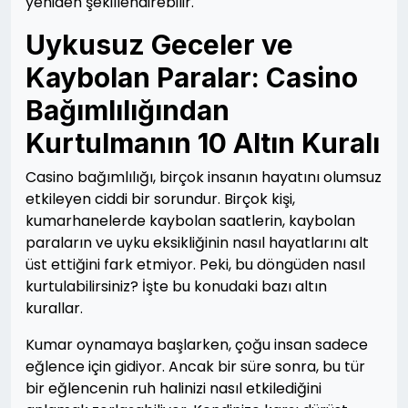
yeniden şekillendirebilir.
Uykusuz Geceler ve
Kaybolan Paralar: Casino
Bağımlılığından
Kurtulmanın 10 Altın Kuralı
Casino bağımlılığı, birçok insanın hayatını olumsuz
etkileyen ciddi bir sorundur. Birçok kişi,
kumarhanelerde kaybolan saatlerin, kaybolan
paraların ve uyku eksikliğinin nasıl hayatlarını alt
üst ettiğini fark etmiyor. Peki, bu döngüden nasıl
kurtulabilirsiniz? İşte bu konudaki bazı altın
kurallar.
Kumar oynamaya başlarken, çoğu insan sadece
eğlence için gidiyor. Ancak bir süre sonra, bu tür
bir eğlencenin ruh halinizi nasıl etkilediğini