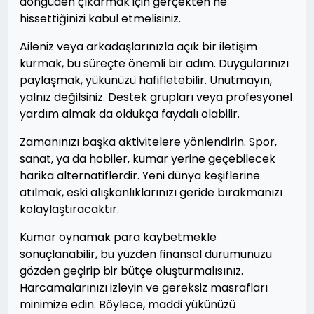
döngüden çıkarmak için gerçekten ne
hissettiğinizi kabul etmelisiniz.
Aileniz veya arkadaşlarınızla açık bir iletişim
kurmak, bu süreçte önemli bir adım. Duygularınızı
paylaşmak, yükünüzü hafifletebilir. Unutmayın,
yalnız değilsiniz. Destek grupları veya profesyonel
yardım almak da oldukça faydalı olabilir.
Zamanınızı başka aktivitelere yönlendirin. Spor,
sanat, ya da hobiler, kumar yerine geçebilecek
harika alternatiflerdir. Yeni dünya keşiflerine
atılmak, eski alışkanlıklarınızı geride bırakmanızı
kolaylaştıracaktır.
Kumar oynamak para kaybetmekle
sonuçlanabilir, bu yüzden finansal durumunuzu
gözden geçirip bir bütçe oluşturmalısınız.
Harcamalarınızı izleyin ve gereksiz masrafları
minimize edin. Böylece, maddi yükünüzü