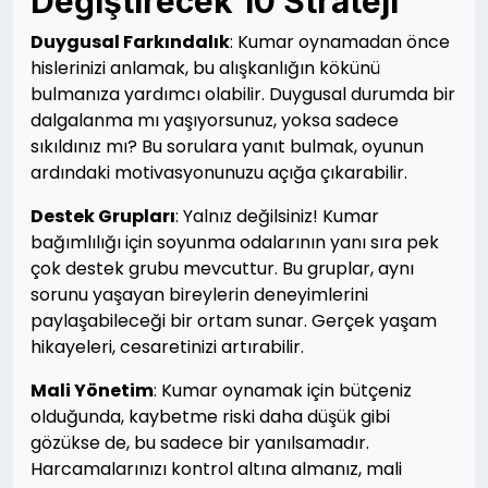
Değiştirecek 10 Strateji
Duygusal Farkındalık
: Kumar oynamadan önce
hislerinizi anlamak, bu alışkanlığın kökünü
bulmanıza yardımcı olabilir. Duygusal durumda bir
dalgalanma mı yaşıyorsunuz, yoksa sadece
sıkıldınız mı? Bu sorulara yanıt bulmak, oyunun
ardındaki motivasyonunuzu açığa çıkarabilir.
Destek Grupları
: Yalnız değilsiniz! Kumar
bağımlılığı için soyunma odalarının yanı sıra pek
çok destek grubu mevcuttur. Bu gruplar, aynı
sorunu yaşayan bireylerin deneyimlerini
paylaşabileceği bir ortam sunar. Gerçek yaşam
hikayeleri, cesaretinizi artırabilir.
Mali Yönetim
: Kumar oynamak için bütçeniz
olduğunda, kaybetme riski daha düşük gibi
gözükse de, bu sadece bir yanılsamadır.
Harcamalarınızı kontrol altına almanız, mali