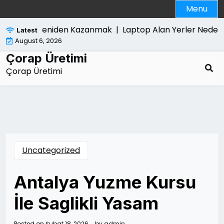
Skip
Menu
to
content
asi Umudu Yeniden Kazanmak |
Laptop Alan Yerler Neden Fa
Latest
August 6, 2026
Çorap Üretimi
Çorap Üretimi
Uncategorized
Antalya Yuzme Kursu
İle Saglikli Yasam
Posted on
Şubat 18, 2026
by
admin