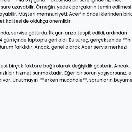
üre uzayabilir. Örneğin, yedek parçaların temin edilmesi
yabilir. Müşteri memnuniyeti, Acer’ın önceliklerinden birid
et kalitesi de oldukça önemlidir.
a, servise götürdü. İlk gün arıza tespit edildi, ardından
4 gün içinde laptop’u geri aldı. Bu süreç, gerçekten de **hız
 durum farklıdır. Ancak, genel olarak Acer servis merkezi,
esi, birçok faktöre bağlı olarak değişiklik gösterir. Ancak,
hızlı bir hizmet sunmaktadır. Eğer bir sorun yaşıyorsanız, 
a var. Unutmayın, **erken müdahale**, sorunların büyüme