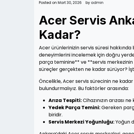
Posted on
Mart 30, 2026
by
admin
Acer Servis Anka
Kadar?
Acer ürünlerinizin servis süresi hakkında 
deneyimlerini incelemek için doğru yerdesi
parça teminine** ve **servis merkezinin y
süreçler gerçekten ne kadar sürüyor? İş
Öncelikle, Acer servis sürecinin ne kada
bulundurmalıyız. Bu faktörler arasında:
Arıza Tespiti:
Cihazınızın arızası ne k
Yedek Parça Temini:
Gereken parçal
biridir.
Servis Merkezi Yoğunluğu:
Yoğun dö
Ankara’daki Acer servis merkezleri, genell