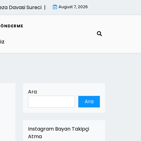
 Davasi Sureci |
İsletmeler İcin Dijital Donusum Rehberi 
August 7, 2026
GÖNDERME
IZ
Ara
Ara
Instagram Bayan Takipçi
Atma