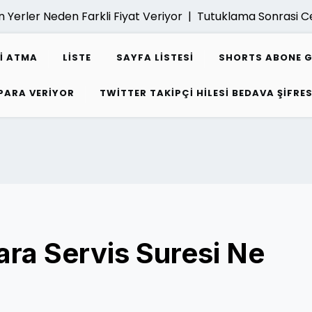
rler Neden Farkli Fiyat Veriyor |
Tutuklama Sonrasi Ceza
I ATMA
LISTE
SAYFA LISTESI
SHORTS ABONE 
 PARA VERIYOR
TWITTER TAKIPÇI HILESI BEDAVA ŞIFRES
ara Servis Suresi Ne