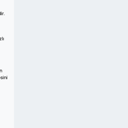
ir.
lı
en
sini