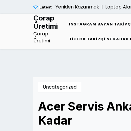
Skip
mliligi Sonrasi Umudu Yeniden Kazanmak |
Laptop Alan Ye
Latest
to
content
Çorap
INSTAGRAM BAYAN TAKIPÇ
Üretimi
Çorap
TIKTOK TAKIPÇI NE KADAR
Üretimi
Uncategorized
Acer Servis Ank
Kadar