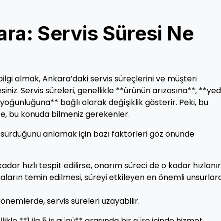
ra: Servis Süresi Ne
bilgi almak, Ankara’daki servis süreçlerini ve müşteri
niz. Servis süreleri, genellikle **ürünün arızasına**, **ye
oğunluğuna** bağlı olarak değişiklik gösterir. Peki, bu
te, bu konuda bilmeniz gerekenler.
r sürdüğünü anlamak için bazı faktörleri göz önünde
adar hızlı tespit edilirse, onarım süreci de o kadar hızlanır
arın temin edilmesi, süreyi etkileyen en önemli unsurlar
nemlerde, servis süreleri uzayabilir.
ikle **1 ila 5 iş günü** arasında bir süre içinde hizmet