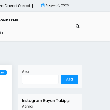
si Sureci |
İsletmeler İcin Dijital Donusum Rehberi |
August 6, 2026
Mimar
GÖNDERME
IZ
Ara
ZED
Ara
Instagram Bayan Takipçi
Atma