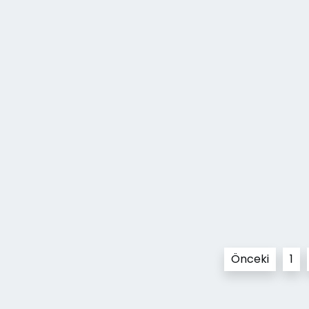
Yazı
Önceki
1
sayfalaması