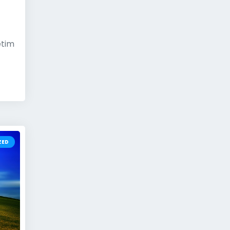
etim
ZED