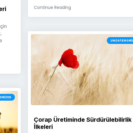
Continue Reading
ri
çin
,
e
UNCATEGORI
ORIZED
Çorap Üretiminde Sürdürülebilirlik
İlkeleri