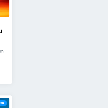
ü
imi
ZED