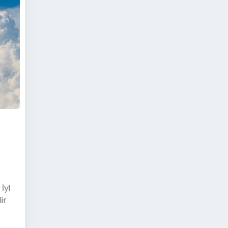
İyi
ir