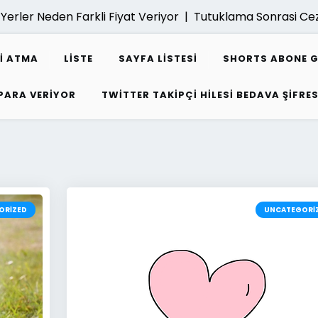
Neden Farkli Fiyat Veriyor |
Tutuklama Sonrasi Ceza Dava
I ATMA
LISTE
SAYFA LISTESI
SHORTS ABONE 
 PARA VERIYOR
TWITTER TAKIPÇI HILESI BEDAVA ŞIFRES
ORIZED
UNCATEGORI