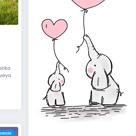
arika
 veya
ORIZED