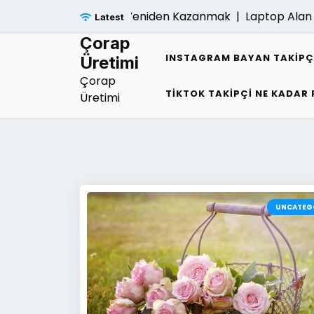
Skip
gi Sonrasi Umudu Yeniden Kazanmak |
Laptop Alan Yerler 
Latest
to
content
Çorap
INSTAGRAM BAYAN TAKIPÇ
Üretimi
Çorap
TIKTOK TAKIPÇI NE KADAR
Üretimi
UNCATEG