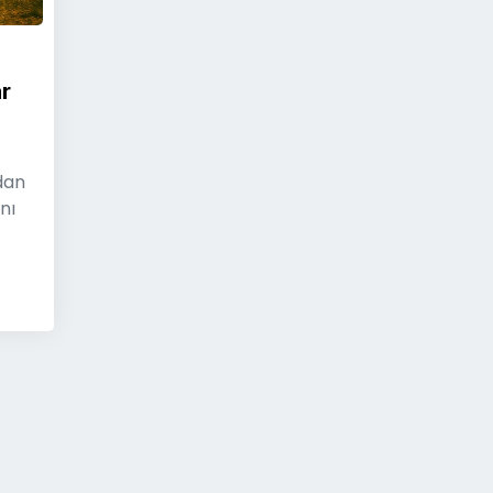
r
dan
nı